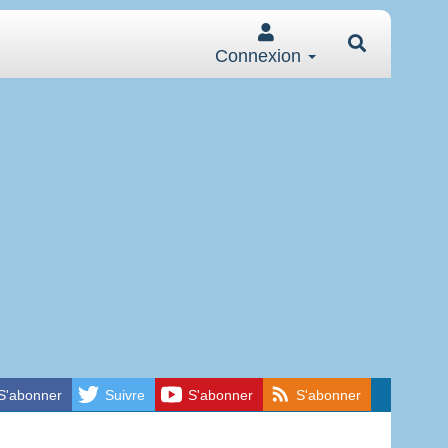
Connexion
S'abonner
Suivre
S'abonner
S'abonner