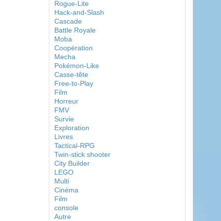
Rogue-Lite
Hack-and-Slash
Cascade
Battle Royale
Moba
Coopération
Mecha
Pokémon-Like
Casse-tête
Free-to-Play
Film
Horreur
FMV
Survie
Exploration
Livres
Tactical-RPG
Twin-stick shooter
City Builder
LEGO
Multi
Cinéma
Film
console
Autre