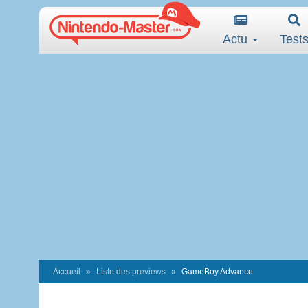
Actu
Test
Accueil
Liste des previews
GameBoy Advance