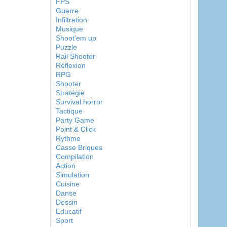
FPS
Guerre
Infiltration
Musique
Shoot'em up
Puzzle
Rail Shooter
Réflexion
RPG
Shooter
Stratégie
Survival horror
Tactique
Party Game
Point & Click
Rythme
Casse Briques
Compilation
Action
Simulation
Cuisine
Danse
Dessin
Educatif
Sport