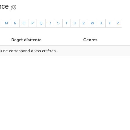
ance
(0)
M
N
O
P
Q
R
S
T
U
V
W
X
Y
Z
Degré d'attente
Genres
u ne correspond à vos critères.