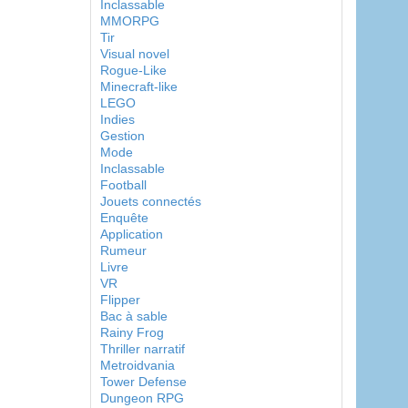
Inclassable
MMORPG
Tir
Visual novel
Rogue-Like
Minecraft-like
LEGO
Indies
Gestion
Mode
Inclassable
Football
Jouets connectés
Enquête
Application
Rumeur
Livre
VR
Flipper
Bac à sable
Rainy Frog
Thriller narratif
Metroidvania
Tower Defense
Dungeon RPG