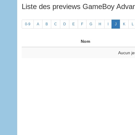
Liste des previews GameBoy Adv
0-9
A
B
C
D
E
F
G
H
I
J
K
L
Nom
Aucun je