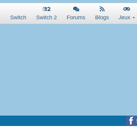
s
Switch
Switch 2
Forums
Blogs
Jeux