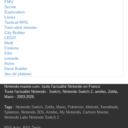
FMV
Survie
Exploration
Livres
Tactical-RPG
Twin-stick shooter
City Builder
LEGO
Multi
Cinéma
Film
console
Autre
Deck Builder
Jeu de plateau
Nintendo-master.com, toute l'actualité Nintendo en France
Toute l'actualité Nintendo : Switch, Nintendo Switch 2, amiibo, Zelda,
Mario - 2003-2026
Tags :
Nintendo Switch
,
Zelda
,
Mario
,
Pokémon
,
Metroid
,
Xenoblade
,
Splatoon
,
Nintendo 3DS
,
Amiibo
,
My Nintendo
,
Cartoon Master
,
Nintendo Labo
Nintendo Switch 2
RSS Actu
,
RSS Tests