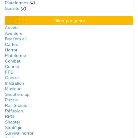
Plateformes
(4)
Société
(2)
Filtrer par genre
Arcade
Aventure
Beat'em all
Cartes
Horror
Plateforme
Combat
Course
FPS
Guerre
Infiltration
Musique
Shoot'em up
Puzzle
Rail Shooter
Réflexion
RPG
Shooter
Stratégie
Survival horror