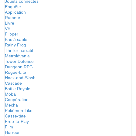
Jouets connectés
Enquête
Application
Rumeur
Livre
VR
Flipper
Bac à sable
Rainy Frog
Thriller narratif
Metroidvania
Tower Defense
Dungeon RPG
Rogue-Lite
Hack-and-Slash
Cascade
Battle Royale
Moba
Coopération
Mecha
Pokémon-Like
Casse-tête
Free-to-Play
Film
Horreur