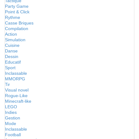
Tactique
Party Game
Point & Click
Rythme
Casse Briques
Compilation
Action
Simulation
Cuisine
Danse
Dessin
Educatif
Sport
Inclassable
MMORPG
Tir
Visual novel
Rogue-Like
Minecraft-like
LEGO
Indies
Gestion
Mode
Inclassable
Football