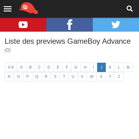
Liste des previews GameBoy Advance
(0)
0-9
A
B
C
D
E
F
G
H
I
J
K
L
M
N
O
P
Q
R
S
T
U
V
W
X
Y
Z