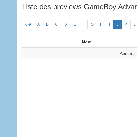
Liste des previews GameBoy Adv
0-9
A
B
C
D
E
F
G
H
I
J
K
L
Nom
Aucun je