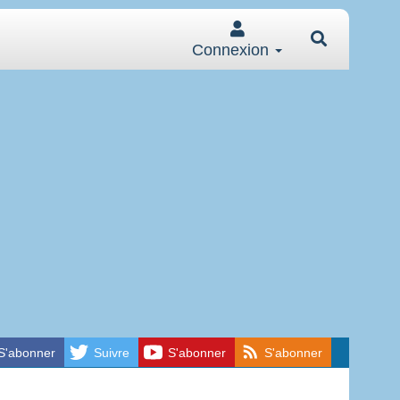
Connexion
S'abonner
Suivre
S'abonner
S'abonner