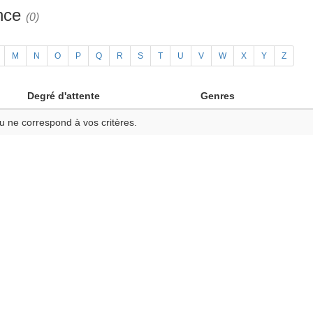
ance
(0)
M
N
O
P
Q
R
S
T
U
V
W
X
Y
Z
Degré d'attente
Genres
u ne correspond à vos critères.