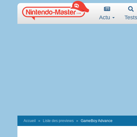
Actu
Test
Accueil
Liste des previews
GameBoy Advance