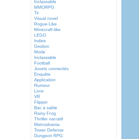
Inclassable
MMORPG
Tir
Visual novel
Rogue-Like
Minecraft-like
LEGO
Indies
Gestion
Mode
Inclassable
Football
Jouets connectés
Enquête
Application
Rumeur
Livre
VR
Flipper
Bac à sable
Rainy Frog
Thriller narratif
Metroidvania
Tower Defense
Dungeon RPG