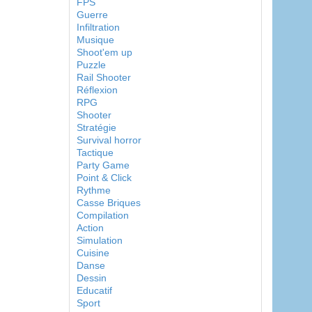
FPS
Guerre
Infiltration
Musique
Shoot'em up
Puzzle
Rail Shooter
Réflexion
RPG
Shooter
Stratégie
Survival horror
Tactique
Party Game
Point & Click
Rythme
Casse Briques
Compilation
Action
Simulation
Cuisine
Danse
Dessin
Educatif
Sport