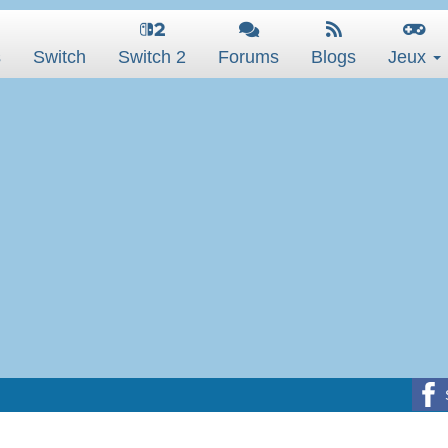
s
Switch
Switch 2
Forums
Blogs
Jeux