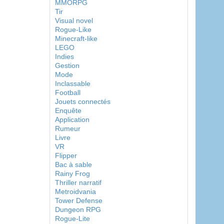
MMORPG
Tir
Visual novel
Rogue-Like
Minecraft-like
LEGO
Indies
Gestion
Mode
Inclassable
Football
Jouets connectés
Enquête
Application
Rumeur
Livre
VR
Flipper
Bac à sable
Rainy Frog
Thriller narratif
Metroidvania
Tower Defense
Dungeon RPG
Rogue-Lite