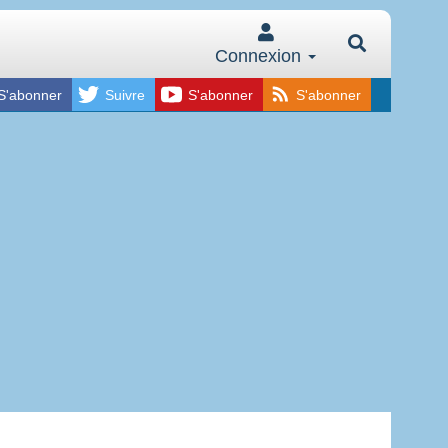
Connexion
S'abonner
Suivre
S'abonner
S'abonner