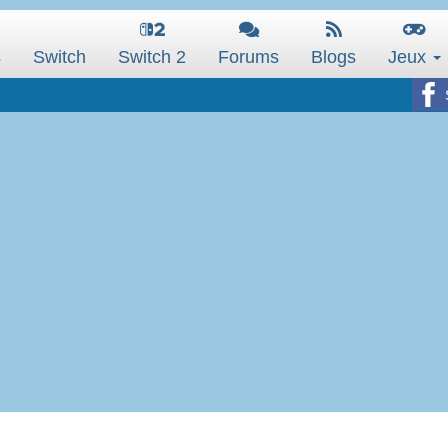
s
Switch
Switch 2
Forums
Blogs
Jeux