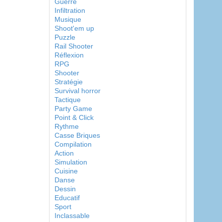
Guerre
Infiltration
Musique
Shoot'em up
Puzzle
Rail Shooter
Réflexion
RPG
Shooter
Stratégie
Survival horror
Tactique
Party Game
Point & Click
Rythme
Casse Briques
Compilation
Action
Simulation
Cuisine
Danse
Dessin
Educatif
Sport
Inclassable