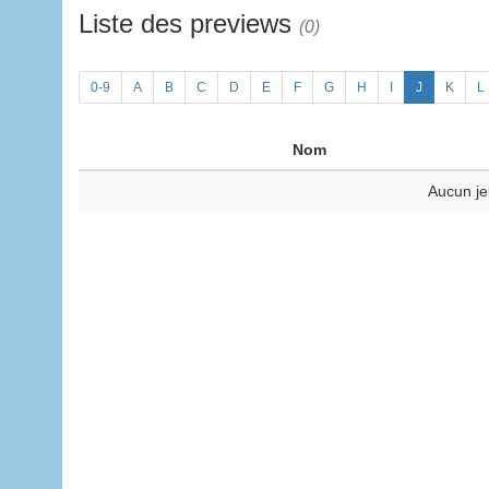
Liste des previews
(0)
0-9
A
B
C
D
E
F
G
H
I
J
K
L
Nom
Aucun je