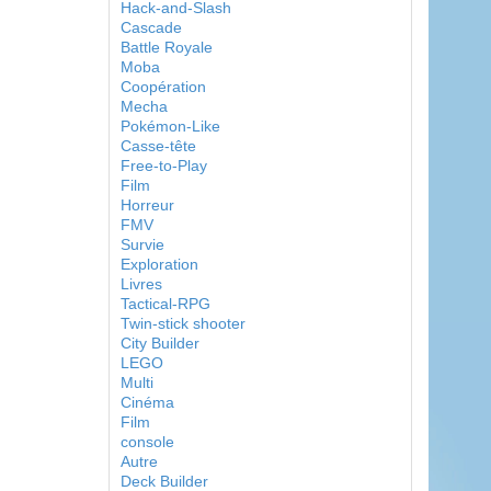
Hack-and-Slash
Cascade
Battle Royale
Moba
Coopération
Mecha
Pokémon-Like
Casse-tête
Free-to-Play
Film
Horreur
FMV
Survie
Exploration
Livres
Tactical-RPG
Twin-stick shooter
City Builder
LEGO
Multi
Cinéma
Film
console
Autre
Deck Builder