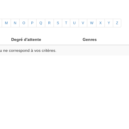
M
N
O
P
Q
R
S
T
U
V
W
X
Y
Z
Degré d'attente
Genres
u ne correspond à vos critères.