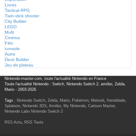
Livres
Tactical-RPG
Twin-stick shooter
City Builder
LEGO
Multi
Cinéma
Film
console
Autre
Deck Builder
Jeu de plateau
Nintendo-master.com, toute l'actualité Nintendo en France
Toute l'actualité Nintendo : Switch, Nintendo Switch 2, amiibo, Zelda,
Mario - 2003-2026
Tags :
Nintendo Switch
,
Zelda
,
Mario
,
Pokémon
,
Metroid
,
Xenoblade
,
Splatoon
,
Nintendo 3DS
,
Amiibo
,
My Nintendo
,
Cartoon Master
,
Nintendo Labo
Nintendo Switch 2
RSS Actu
,
RSS Tests