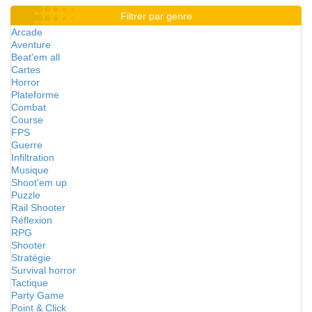
Filtrer par genre
Arcade
Aventure
Beat'em all
Cartes
Horror
Plateforme
Combat
Course
FPS
Guerre
Infiltration
Musique
Shoot'em up
Puzzle
Rail Shooter
Réflexion
RPG
Shooter
Stratégie
Survival horror
Tactique
Party Game
Point & Click