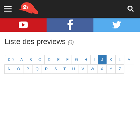
Liste des previews
(0)
0-9
A
B
C
D
E
F
G
H
I
J
K
L
M
N
O
P
Q
R
S
T
U
V
W
X
Y
Z