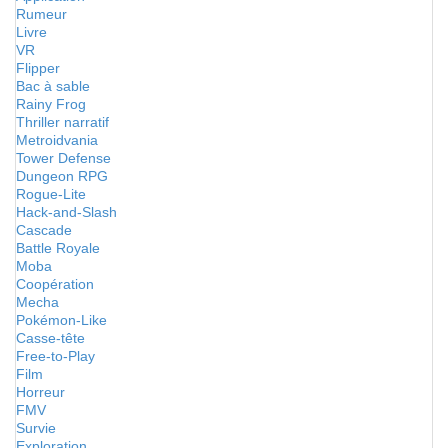
Rumeur
Livre
VR
Flipper
Bac à sable
Rainy Frog
Thriller narratif
Metroidvania
Tower Defense
Dungeon RPG
Rogue-Lite
Hack-and-Slash
Cascade
Battle Royale
Moba
Coopération
Mecha
Pokémon-Like
Casse-tête
Free-to-Play
Film
Horreur
FMV
Survie
Exploration