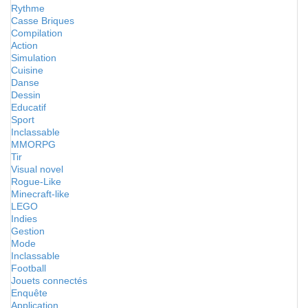
Rythme
Casse Briques
Compilation
Action
Simulation
Cuisine
Danse
Dessin
Educatif
Sport
Inclassable
MMORPG
Tir
Visual novel
Rogue-Like
Minecraft-like
LEGO
Indies
Gestion
Mode
Inclassable
Football
Jouets connectés
Enquête
Application