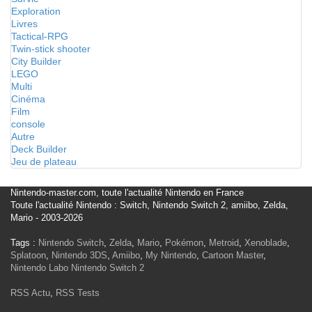
Exploration
Livres
Tactical-RPG
Twin-stick shooter
City Builder
LEGO
Multi
Cinéma
Film
console
Autre
Deck Builder
Jeu de plateau
Nintendo-master.com, toute l'actualité Nintendo en France
Toute l'actualité Nintendo : Switch, Nintendo Switch 2, amiibo, Zelda,
Mario - 2003-2026
Tags :
Nintendo Switch
,
Zelda
,
Mario
,
Pokémon
,
Metroid
,
Xenoblade
,
Splatoon
,
Nintendo 3DS
,
Amiibo
,
My Nintendo
,
Cartoon Master
,
Nintendo Labo
Nintendo Switch 2
RSS Actu
,
RSS Tests