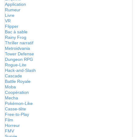
Application
Rumeur
Livre
VR
Flipper
Bac à sable
Rainy Frog
Thriller narratif
Metroidvania
Tower Defense
Dungeon RPG
Rogue-Lite
Hack-and-Slash
Cascade
Battle Royale
Moba
Coopération
Mecha
Pokémon-Like
Casse-tête
Free-to-Play
Film
Horreur
FMV
Survie