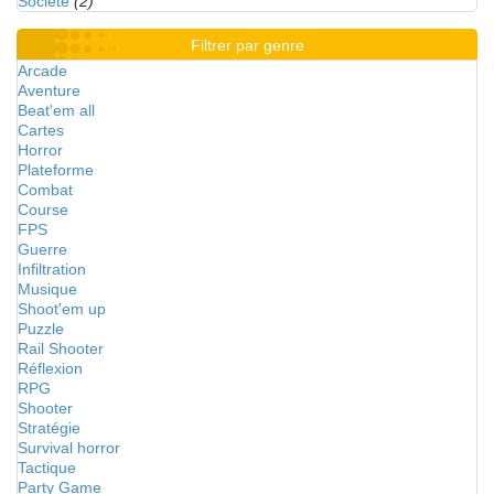
Société
(2)
Filtrer par genre
Arcade
Aventure
Beat'em all
Cartes
Horror
Plateforme
Combat
Course
FPS
Guerre
Infiltration
Musique
Shoot'em up
Puzzle
Rail Shooter
Réflexion
RPG
Shooter
Stratégie
Survival horror
Tactique
Party Game