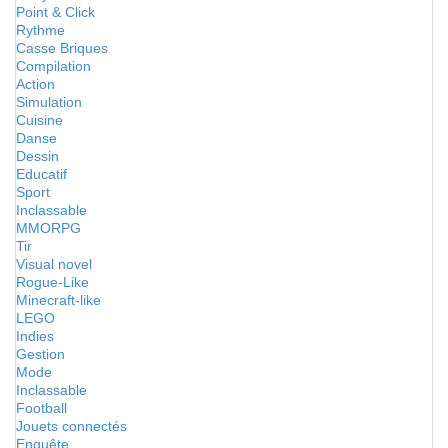
Point & Click
Rythme
Casse Briques
Compilation
Action
Simulation
Cuisine
Danse
Dessin
Educatif
Sport
Inclassable
MMORPG
Tir
Visual novel
Rogue-Like
Minecraft-like
LEGO
Indies
Gestion
Mode
Inclassable
Football
Jouets connectés
Enquête