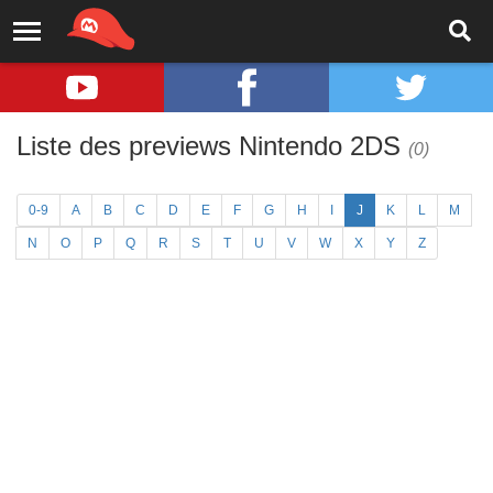
Liste des previews Nintendo 2DS
(0)
0-9
A
B
C
D
E
F
G
H
I
J
K
L
M
N
O
P
Q
R
S
T
U
V
W
X
Y
Z