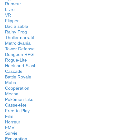
Rumeur
Livre
VR
Flipper
Bac à sable
Rainy Frog
Thriller narratif
Metroidvania
Tower Defense
Dungeon RPG
Rogue-Lite
Hack-and-Slash
Cascade
Battle Royale
Moba
Coopération
Mecha
Pokémon-Like
Casse-tête
Free-to-Play
Film
Horreur
FMV
Survie
Exploration