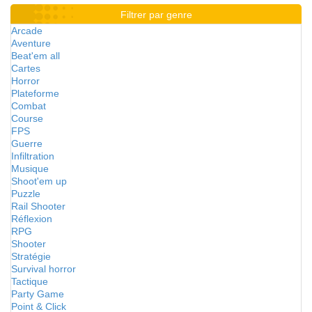
Filtrer par genre
Arcade
Aventure
Beat'em all
Cartes
Horror
Plateforme
Combat
Course
FPS
Guerre
Infiltration
Musique
Shoot'em up
Puzzle
Rail Shooter
Réflexion
RPG
Shooter
Stratégie
Survival horror
Tactique
Party Game
Point & Click