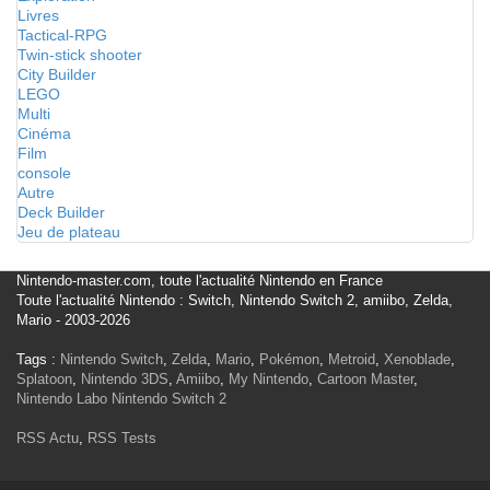
Livres
Tactical-RPG
Twin-stick shooter
City Builder
LEGO
Multi
Cinéma
Film
console
Autre
Deck Builder
Jeu de plateau
Nintendo-master.com, toute l'actualité Nintendo en France
Toute l'actualité Nintendo : Switch, Nintendo Switch 2, amiibo, Zelda,
Mario - 2003-2026
Tags :
Nintendo Switch
,
Zelda
,
Mario
,
Pokémon
,
Metroid
,
Xenoblade
,
Splatoon
,
Nintendo 3DS
,
Amiibo
,
My Nintendo
,
Cartoon Master
,
Nintendo Labo
Nintendo Switch 2
RSS Actu
,
RSS Tests