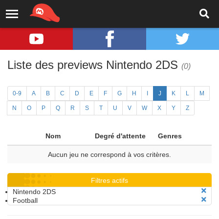
Liste des previews Nintendo 2DS
(0)
0-9
A
B
C
D
E
F
G
H
I
J
K
L
M
N
O
P
Q
R
S
T
U
V
W
X
Y
Z
Nom
Degré d'attente
Genres
Aucun jeu ne correspond à vos critères.
Filtres actifs
Nintendo 2DS
Football