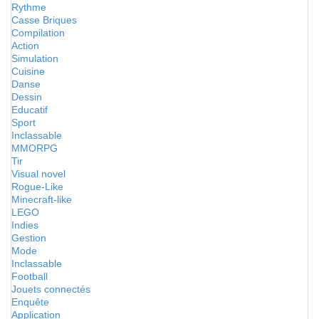
Rythme
Casse Briques
Compilation
Action
Simulation
Cuisine
Danse
Dessin
Educatif
Sport
Inclassable
MMORPG
Tir
Visual novel
Rogue-Like
Minecraft-like
LEGO
Indies
Gestion
Mode
Inclassable
Football
Jouets connectés
Enquête
Application