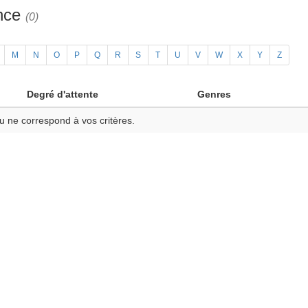
ance
(0)
M
N
O
P
Q
R
S
T
U
V
W
X
Y
Z
Degré d'attente
Genres
u ne correspond à vos critères.