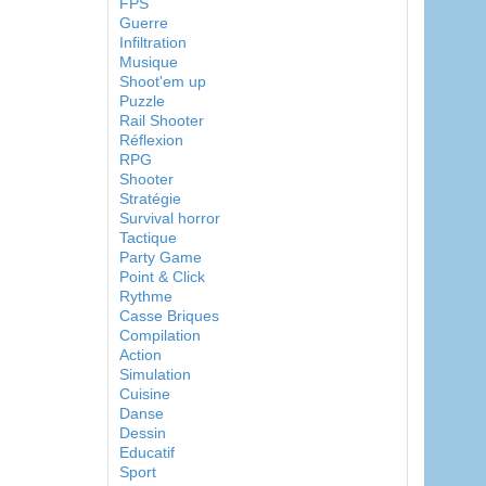
FPS
Guerre
Infiltration
Musique
Shoot'em up
Puzzle
Rail Shooter
Réflexion
RPG
Shooter
Stratégie
Survival horror
Tactique
Party Game
Point & Click
Rythme
Casse Briques
Compilation
Action
Simulation
Cuisine
Danse
Dessin
Educatif
Sport