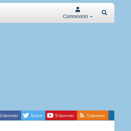
Connexion
S'abonner
Suivre
S'abonner
S'abonner