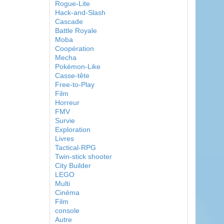
Rogue-Lite
Hack-and-Slash
Cascade
Battle Royale
Moba
Coopération
Mecha
Pokémon-Like
Casse-tête
Free-to-Play
Film
Horreur
FMV
Survie
Exploration
Livres
Tactical-RPG
Twin-stick shooter
City Builder
LEGO
Multi
Cinéma
Film
console
Autre