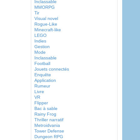
Inclassable
MMORPG
Tir
Visual novel
Rogue-Like
Minecraft-like
LEGO
Indies
Gestion
Mode
Inclassable
Football
Jouets connectés
Enquête
Application
Rumeur
Livre
VR
Flipper
Bac à sable
Rainy Frog
Thriller narratif
Metroidvania
Tower Defense
Dungeon RPG