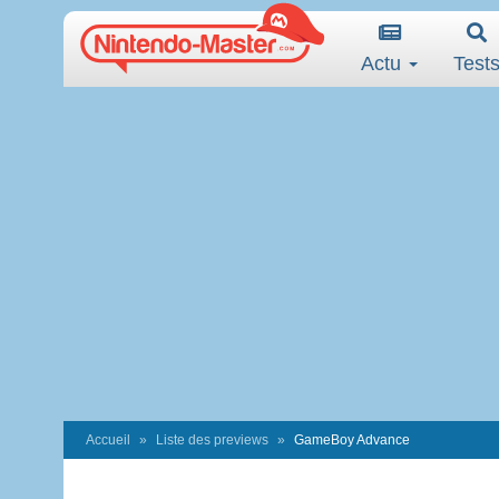
Actu
Test
Accueil
Liste des previews
GameBoy Advance