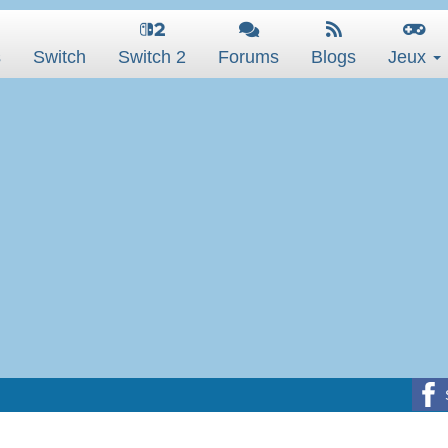
s
Switch
Switch 2
Forums
Blogs
Jeux