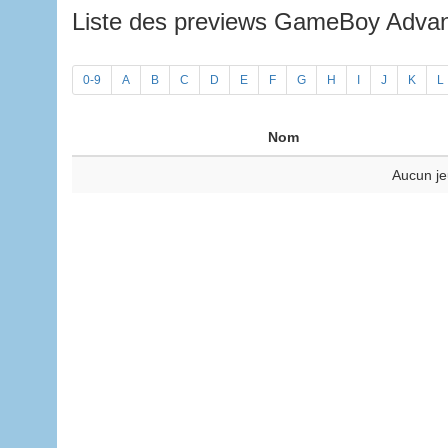
Liste des previews GameBoy Adv
0-9
A
B
C
D
E
F
G
H
I
J
K
L
Nom
Aucun je