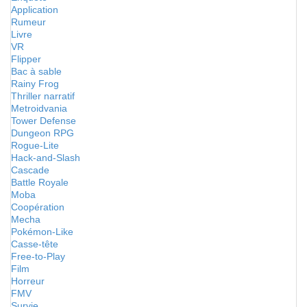
Application
Rumeur
Livre
VR
Flipper
Bac à sable
Rainy Frog
Thriller narratif
Metroidvania
Tower Defense
Dungeon RPG
Rogue-Lite
Hack-and-Slash
Cascade
Battle Royale
Moba
Coopération
Mecha
Pokémon-Like
Casse-tête
Free-to-Play
Film
Horreur
FMV
Survie