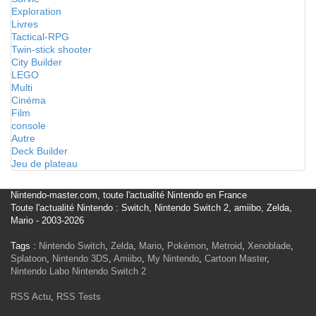
Exploration
Livres
Tactical-RPG
Twin-stick shooter
City Builder
LEGO
Multi
Cinéma
Film
console
Autre
Deck Builder
Jeu de plateau
Nintendo-master.com, toute l'actualité Nintendo en France
Toute l'actualité Nintendo : Switch, Nintendo Switch 2, amiibo, Zelda,
Mario - 2003-2026
Tags :
Nintendo Switch
,
Zelda
,
Mario
,
Pokémon
,
Metroid
,
Xenoblade
,
Splatoon
,
Nintendo 3DS
,
Amiibo
,
My Nintendo
,
Cartoon Master
,
Nintendo Labo
Nintendo Switch 2
RSS Actu
,
RSS Tests