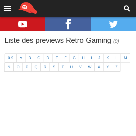
Liste des previews Retro-Gaming
(0)
0-9
A
B
C
D
E
F
G
H
I
J
K
L
M
N
O
P
Q
R
S
T
U
V
W
X
Y
Z