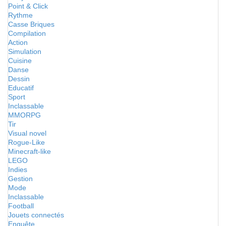
Point & Click
Rythme
Casse Briques
Compilation
Action
Simulation
Cuisine
Danse
Dessin
Educatif
Sport
Inclassable
MMORPG
Tir
Visual novel
Rogue-Like
Minecraft-like
LEGO
Indies
Gestion
Mode
Inclassable
Football
Jouets connectés
Enquête