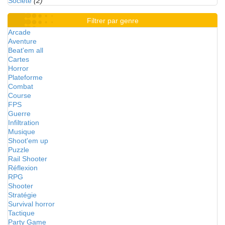
Société
(2)
Filtrer par genre
Arcade
Aventure
Beat'em all
Cartes
Horror
Plateforme
Combat
Course
FPS
Guerre
Infiltration
Musique
Shoot'em up
Puzzle
Rail Shooter
Réflexion
RPG
Shooter
Stratégie
Survival horror
Tactique
Party Game