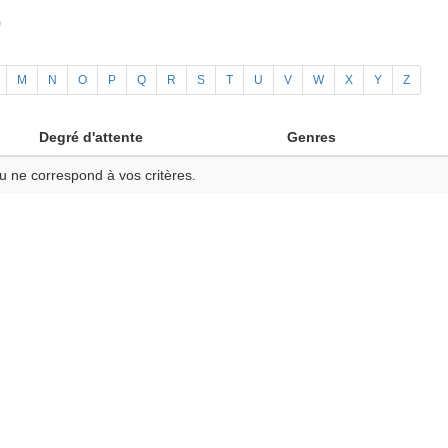
)
M
N
O
P
Q
R
S
T
U
V
W
X
Y
Z
Degré d'attente
Genres
u ne correspond à vos critères.