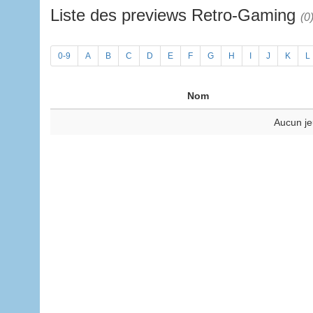
Liste des previews Retro-Gaming
(0
0-9
A
B
C
D
E
F
G
H
I
J
K
L
Nom
Aucun je