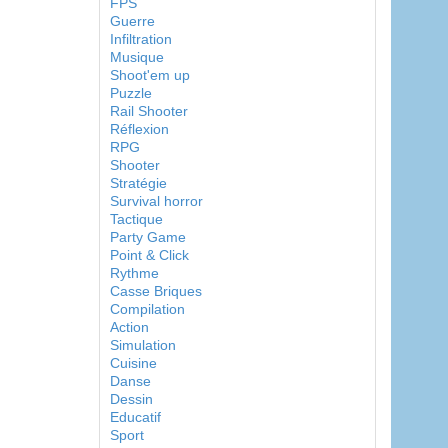
FPS
Guerre
Infiltration
Musique
Shoot'em up
Puzzle
Rail Shooter
Réflexion
RPG
Shooter
Stratégie
Survival horror
Tactique
Party Game
Point & Click
Rythme
Casse Briques
Compilation
Action
Simulation
Cuisine
Danse
Dessin
Educatif
Sport