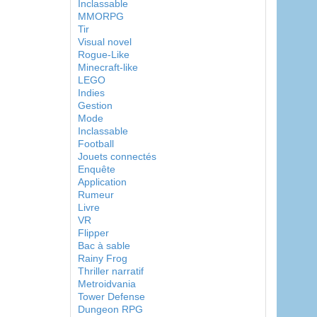
Inclassable
MMORPG
Tir
Visual novel
Rogue-Like
Minecraft-like
LEGO
Indies
Gestion
Mode
Inclassable
Football
Jouets connectés
Enquête
Application
Rumeur
Livre
VR
Flipper
Bac à sable
Rainy Frog
Thriller narratif
Metroidvania
Tower Defense
Dungeon RPG