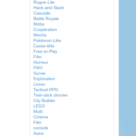
Rogue-Lite
Hack-and-Slash
Cascade
Battle Royale
Moba
Coopération
Mecha
Pokémon-Like
Casse-tête
Free-to-Play
Film
Horreur
FMV
Survie
Exploration
Livres
Tactical-RPG
Twin-stick shooter
City Builder
LEGO
Multi
Cinéma
Film
console
Autre