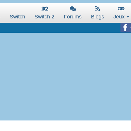
s
Switch
Switch 2
Forums
Blogs
Jeux