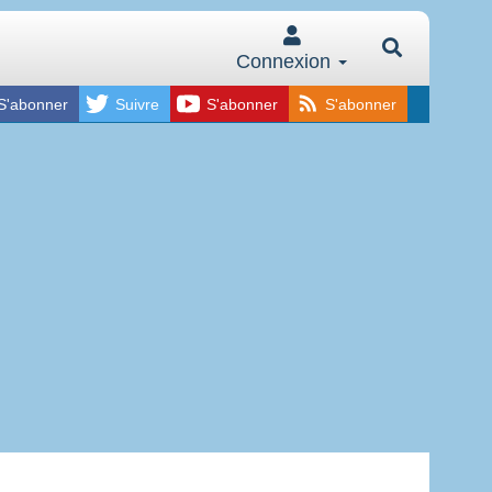
Connexion
S'abonner
Suivre
S'abonner
S'abonner