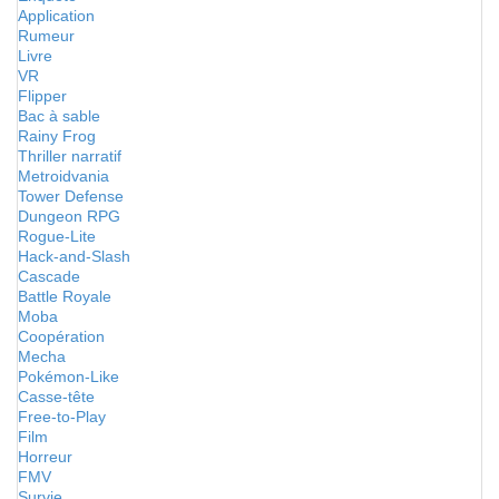
Application
Rumeur
Livre
VR
Flipper
Bac à sable
Rainy Frog
Thriller narratif
Metroidvania
Tower Defense
Dungeon RPG
Rogue-Lite
Hack-and-Slash
Cascade
Battle Royale
Moba
Coopération
Mecha
Pokémon-Like
Casse-tête
Free-to-Play
Film
Horreur
FMV
Survie