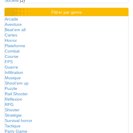
Société
(2)
Filtrer par genre
Arcade
Aventure
Beat'em all
Cartes
Horror
Plateforme
Combat
Course
FPS
Guerre
Infiltration
Musique
Shoot'em up
Puzzle
Rail Shooter
Réflexion
RPG
Shooter
Stratégie
Survival horror
Tactique
Party Game