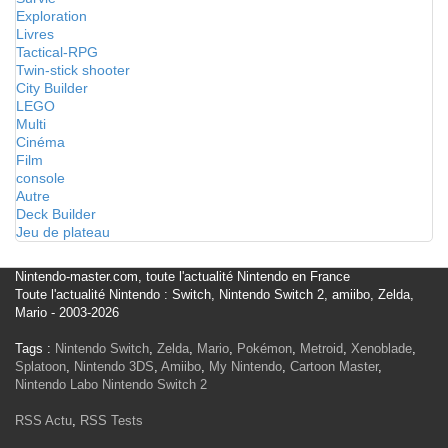
Exploration
Livres
Tactical-RPG
Twin-stick shooter
City Builder
LEGO
Multi
Cinéma
Film
console
Autre
Deck Builder
Jeu de plateau
Nintendo-master.com, toute l'actualité Nintendo en France
Toute l'actualité Nintendo : Switch, Nintendo Switch 2, amiibo, Zelda,
Mario - 2003-2026
Tags :
Nintendo Switch
,
Zelda
,
Mario
,
Pokémon
,
Metroid
,
Xenoblade
,
Splatoon
,
Nintendo 3DS
,
Amiibo
,
My Nintendo
,
Cartoon Master
,
Nintendo Labo
Nintendo Switch 2
RSS Actu
,
RSS Tests