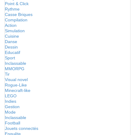
Point & Click
Rythme
Casse Briques
Compilation
Action
Simulation
Cuisine
Danse
Dessin
Educatif
Sport
Inclassable
MMORPG
Tir
Visual novel
Rogue-Like
Minecraft-like
LEGO
Indies
Gestion
Mode
Inclassable
Football
Jouets connectés
Enquête