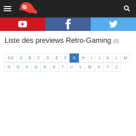
Liste des previews Retro-Gaming
(0)
0-9
A
B
C
D
E
F
G
H
I
J
K
L
M
N
O
P
Q
R
S
T
U
V
W
X
Y
Z