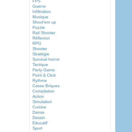
FPS
Guerre
Infiltration
Musique
Shoot'em up
Puzzle
Rail Shooter
Réflexion
RPG
Shooter
Stratégie
Survival horror
Tactique
Party Game
Point & Click
Rythme
Casse Briques
Compilation
Action
Simulation
Cuisine
Danse
Dessin
Educatif
Sport