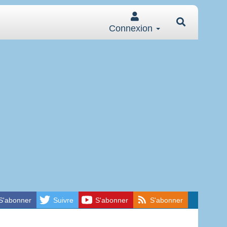
Connexion
S'abonner
Suivre
S'abonner
S'abonner