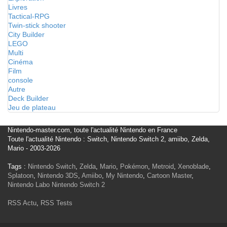
Livres
Tactical-RPG
Twin-stick shooter
City Builder
LEGO
Multi
Cinéma
Film
console
Autre
Deck Builder
Jeu de plateau
Nintendo-master.com, toute l'actualité Nintendo en France
Toute l'actualité Nintendo : Switch, Nintendo Switch 2, amiibo, Zelda,
Mario - 2003-2026
Tags :
Nintendo Switch
,
Zelda
,
Mario
,
Pokémon
,
Metroid
,
Xenoblade
,
Splatoon
,
Nintendo 3DS
,
Amiibo
,
My Nintendo
,
Cartoon Master
,
Nintendo Labo
Nintendo Switch 2
RSS Actu
,
RSS Tests