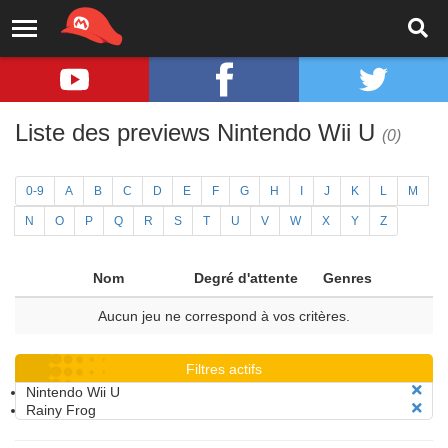
Liste des previews Nintendo Wii U
(0)
0-9
A
B
C
D
E
F
G
H
I
J
K
L
M
N
O
P
Q
R
S
T
U
V
W
X
Y
Z
Nom
Degré d'attente
Genres
Aucun jeu ne correspond à vos critères.
Filtres actifs
Nintendo Wii U
Rainy Frog