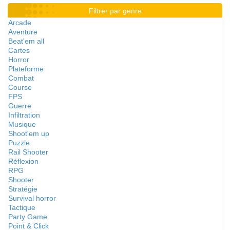
Filtrer par genre
Arcade
Aventure
Beat'em all
Cartes
Horror
Plateforme
Combat
Course
FPS
Guerre
Infiltration
Musique
Shoot'em up
Puzzle
Rail Shooter
Réflexion
RPG
Shooter
Stratégie
Survival horror
Tactique
Party Game
Point & Click