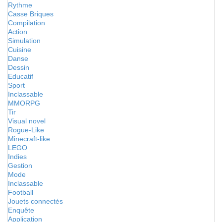
Rythme
Casse Briques
Compilation
Action
Simulation
Cuisine
Danse
Dessin
Educatif
Sport
Inclassable
MMORPG
Tir
Visual novel
Rogue-Like
Minecraft-like
LEGO
Indies
Gestion
Mode
Inclassable
Football
Jouets connectés
Enquête
Application