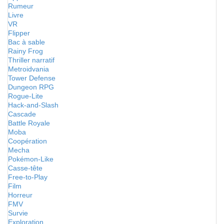
Rumeur
Livre
VR
Flipper
Bac à sable
Rainy Frog
Thriller narratif
Metroidvania
Tower Defense
Dungeon RPG
Rogue-Lite
Hack-and-Slash
Cascade
Battle Royale
Moba
Coopération
Mecha
Pokémon-Like
Casse-tête
Free-to-Play
Film
Horreur
FMV
Survie
Exploration