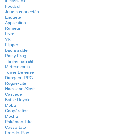
Inclassable
Football
Jouets connectés
Enquête
Application
Rumeur
Livre
VR
Flipper
Bac à sable
Rainy Frog
Thriller narratif
Metroidvania
Tower Defense
Dungeon RPG
Rogue-Lite
Hack-and-Slash
Cascade
Battle Royale
Moba
Coopération
Mecha
Pokémon-Like
Casse-tête
Free-to-Play