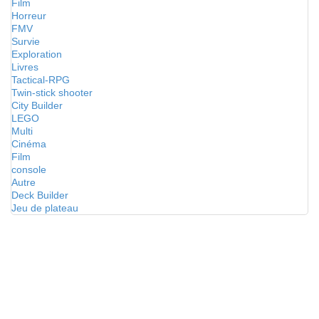
Film
Horreur
FMV
Survie
Exploration
Livres
Tactical-RPG
Twin-stick shooter
City Builder
LEGO
Multi
Cinéma
Film
console
Autre
Deck Builder
Jeu de plateau