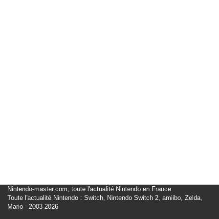
Nintendo-master.com, toute l'actualité Nintendo en France
Toute l'actualité Nintendo : Switch, Nintendo Switch 2, amiibo, Zelda,
Mario - 2003-2026