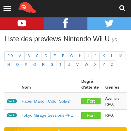
Liste des previews Nintendo Wii U
(2)
0-9
A
B
C
D
E
F
G
H
I
J
K
L
M
N
O
P
Q
R
S
T
U
V
W
X
Y
Z
Degré
Nom
d'attente
Genres
Aventure,
Fort
Paper Mario : Color Splash
Wii U
RPG,
Tokyo Mirage Sessions #FE
Fort
Wii U
RPG,