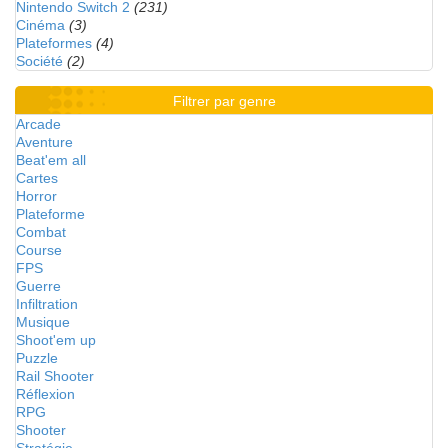
Nintendo Switch 2
(231)
Cinéma
(3)
Plateformes
(4)
Société
(2)
Filtrer par genre
Arcade
Aventure
Beat'em all
Cartes
Horror
Plateforme
Combat
Course
FPS
Guerre
Infiltration
Musique
Shoot'em up
Puzzle
Rail Shooter
Réflexion
RPG
Shooter