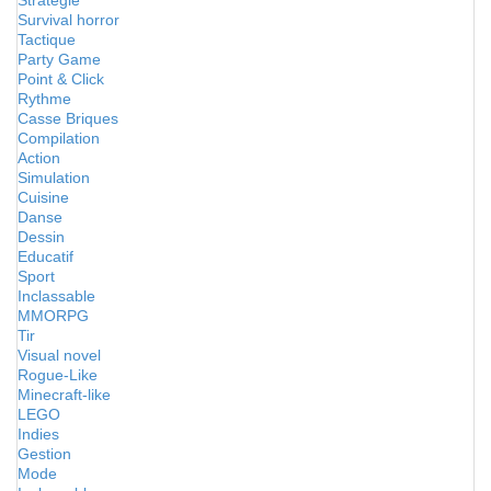
Stratégie
Survival horror
Tactique
Party Game
Point & Click
Rythme
Casse Briques
Compilation
Action
Simulation
Cuisine
Danse
Dessin
Educatif
Sport
Inclassable
MMORPG
Tir
Visual novel
Rogue-Like
Minecraft-like
LEGO
Indies
Gestion
Mode