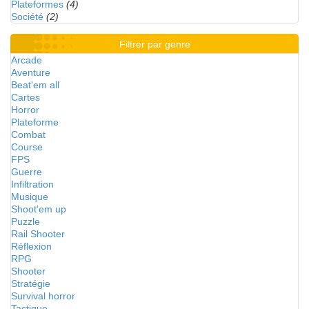
Plateformes
(4)
Société
(2)
Filtrer par genre
Arcade
Aventure
Beat'em all
Cartes
Horror
Plateforme
Combat
Course
FPS
Guerre
Infiltration
Musique
Shoot'em up
Puzzle
Rail Shooter
Réflexion
RPG
Shooter
Stratégie
Survival horror
Tactique