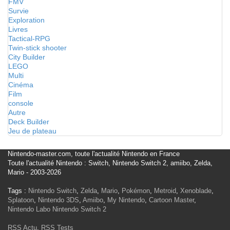
FMV
Survie
Exploration
Livres
Tactical-RPG
Twin-stick shooter
City Builder
LEGO
Multi
Cinéma
Film
console
Autre
Deck Builder
Jeu de plateau
Nintendo-master.com, toute l'actualité Nintendo en France
Toute l'actualité Nintendo : Switch, Nintendo Switch 2, amiibo, Zelda,
Mario - 2003-2026
Tags :
Nintendo Switch
,
Zelda
,
Mario
,
Pokémon
,
Metroid
,
Xenoblade
,
Splatoon
,
Nintendo 3DS
,
Amiibo
,
My Nintendo
,
Cartoon Master
,
Nintendo Labo
Nintendo Switch 2
RSS Actu
,
RSS Tests