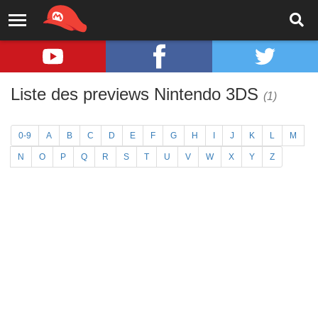
Liste des previews Nintendo 3DS
(1)
0-9
A
B
C
D
E
F
G
H
I
J
K
L
M
N
O
P
Q
R
S
T
U
V
W
X
Y
Z