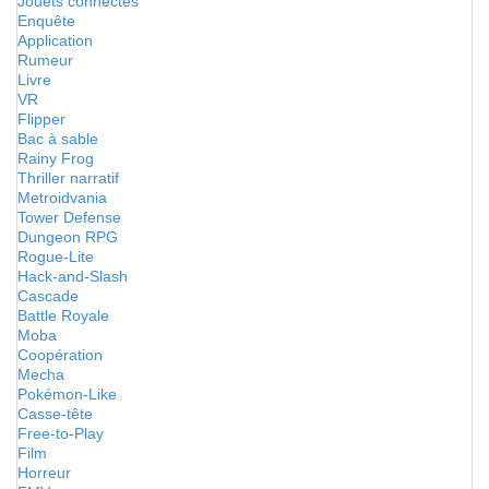
Jouets connectés
Enquête
Application
Rumeur
Livre
VR
Flipper
Bac à sable
Rainy Frog
Thriller narratif
Metroidvania
Tower Defense
Dungeon RPG
Rogue-Lite
Hack-and-Slash
Cascade
Battle Royale
Moba
Coopération
Mecha
Pokémon-Like
Casse-tête
Free-to-Play
Film
Horreur