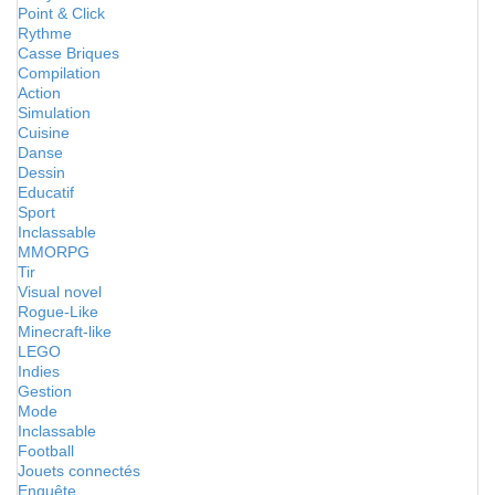
Point & Click
Rythme
Casse Briques
Compilation
Action
Simulation
Cuisine
Danse
Dessin
Educatif
Sport
Inclassable
MMORPG
Tir
Visual novel
Rogue-Like
Minecraft-like
LEGO
Indies
Gestion
Mode
Inclassable
Football
Jouets connectés
Enquête