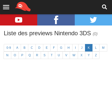
Liste des previews Nintendo 3DS
(0)
0-9
A
B
C
D
E
F
G
H
I
J
K
L
M
N
O
P
Q
R
S
T
U
V
W
X
Y
Z