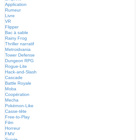
Application
Rumeur
Livre
VR
Flipper
Bac à sable
Rainy Frog
Thriller narratif
Metroidvania
Tower Defense
Dungeon RPG
Rogue-Lite
Hack-and-Slash
Cascade
Battle Royale
Moba
Coopération
Mecha
Pokémon-Like
Casse-tête
Free-to-Play
Film
Horreur
FMV
Survie