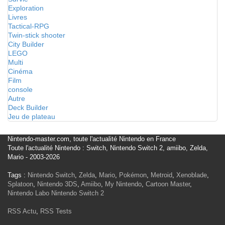
Exploration
Livres
Tactical-RPG
Twin-stick shooter
City Builder
LEGO
Multi
Cinéma
Film
console
Autre
Deck Builder
Jeu de plateau
Nintendo-master.com, toute l'actualité Nintendo en France
Toute l'actualité Nintendo : Switch, Nintendo Switch 2, amiibo, Zelda,
Mario - 2003-2026
Tags :
Nintendo Switch
,
Zelda
,
Mario
,
Pokémon
,
Metroid
,
Xenoblade
,
Splatoon
,
Nintendo 3DS
,
Amiibo
,
My Nintendo
,
Cartoon Master
,
Nintendo Labo
Nintendo Switch 2
RSS Actu
,
RSS Tests