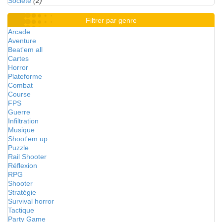
Société
(2)
Filtrer par genre
Arcade
Aventure
Beat'em all
Cartes
Horror
Plateforme
Combat
Course
FPS
Guerre
Infiltration
Musique
Shoot'em up
Puzzle
Rail Shooter
Réflexion
RPG
Shooter
Stratégie
Survival horror
Tactique
Party Game