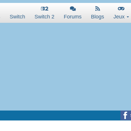
s
Switch
Switch 2
Forums
Blogs
Jeux