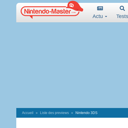
Actu
Test
Accueil
Liste des previews
Nintendo 3DS