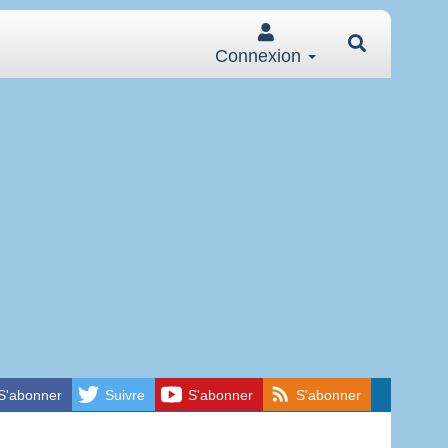
Connexion
S'abonner
Suivre
S'abonner
S'abonner