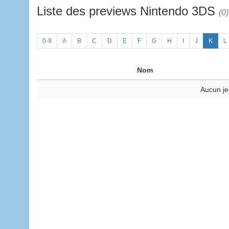
Liste des previews Nintendo 3DS
(0)
0-9
A
B
C
D
E
F
G
H
I
J
K
L
Nom
Aucun je