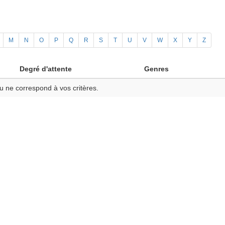
M
N
O
P
Q
R
S
T
U
V
W
X
Y
Z
Degré d'attente
Genres
u ne correspond à vos critères.