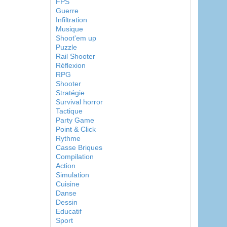
FPS
Guerre
Infiltration
Musique
Shoot'em up
Puzzle
Rail Shooter
Réflexion
RPG
Shooter
Stratégie
Survival horror
Tactique
Party Game
Point & Click
Rythme
Casse Briques
Compilation
Action
Simulation
Cuisine
Danse
Dessin
Educatif
Sport