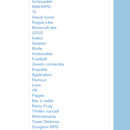
Inclassable
MMORPG
Tir
Visual novel
Rogue-Like
Minecraft-like
LEGO
Indies
Gestion
Mode
Inclassable
Football
Jouets connectés
Enquête
Application
Rumeur
Livre
VR
Flipper
Bac à sable
Rainy Frog
Thriller narratif
Metroidvania
Tower Defense
Dungeon RPG