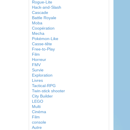
Rogue-Lite
Hack-and-Slash
Cascade
Battle Royale
Moba
Coopération
Mecha
Pokémon-Like
Casse-tête
Free-to-Play
Film
Horreur
FMV
Survie
Exploration
Livres
Tactical-RPG
Twin-stick shooter
City Builder
LEGO
Multi
Cinéma
Film
console
Autre