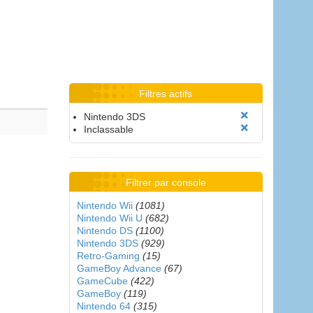
Filtres actifs
Nintendo 3DS
Inclassable
Filtrer par console
Nintendo Wii
(1081)
Nintendo Wii U
(682)
Nintendo DS
(1100)
Nintendo 3DS
(929)
Retro-Gaming
(15)
GameBoy Advance
(67)
GameCube
(422)
GameBoy
(119)
Nintendo 64
(315)