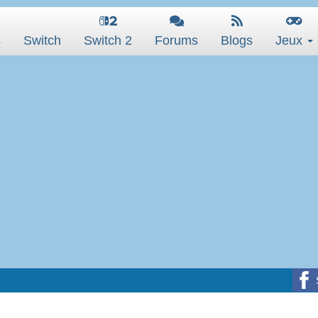
s
Switch
Switch 2
Forums
Blogs
Jeux