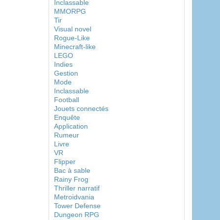
Inclassable
MMORPG
Tir
Visual novel
Rogue-Like
Minecraft-like
LEGO
Indies
Gestion
Mode
Inclassable
Football
Jouets connectés
Enquête
Application
Rumeur
Livre
VR
Flipper
Bac à sable
Rainy Frog
Thriller narratif
Metroidvania
Tower Defense
Dungeon RPG