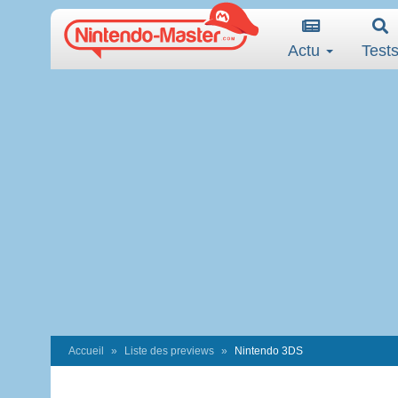
Actu
Test
Accueil
Liste des previews
Nintendo 3DS