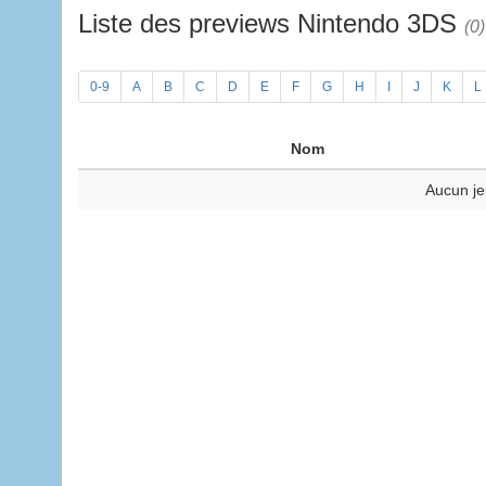
Liste des previews Nintendo 3DS
(0)
0-9
A
B
C
D
E
F
G
H
I
J
K
L
Nom
Aucun je