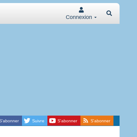
Connexion
S'abonner
Suivre
S'abonner
S'abonner