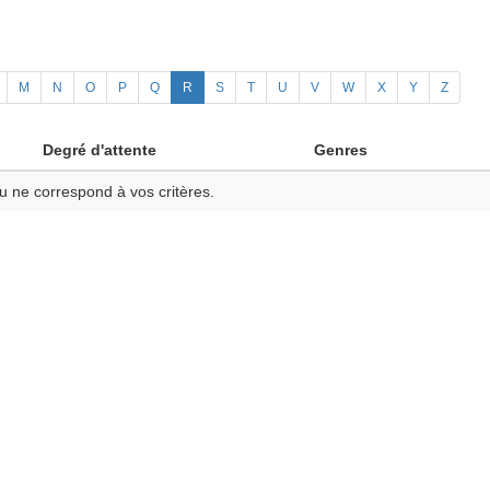
M
N
O
P
Q
R
S
T
U
V
W
X
Y
Z
Degré d'attente
Genres
u ne correspond à vos critères.