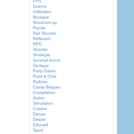
FPS
Guerre
Infiltration
Musique
Shoot'em up
Puzzle
Rail Shooter
Réflexion
RPG
Shooter
Stratégie
Survival horror
Tactique
Party Game
Point & Click
Rythme
Casse Briques
Compilation
Action
Simulation
Cuisine
Danse
Dessin
Educatif
Sport