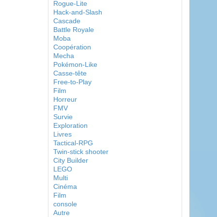
Rogue-Lite
Hack-and-Slash
Cascade
Battle Royale
Moba
Coopération
Mecha
Pokémon-Like
Casse-tête
Free-to-Play
Film
Horreur
FMV
Survie
Exploration
Livres
Tactical-RPG
Twin-stick shooter
City Builder
LEGO
Multi
Cinéma
Film
console
Autre