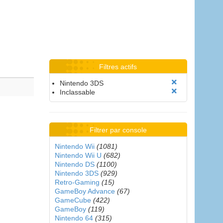
Filtres actifs
Nintendo 3DS
Inclassable
Filtrer par console
Nintendo Wii
(1081)
Nintendo Wii U
(682)
Nintendo DS
(1100)
Nintendo 3DS
(929)
Retro-Gaming
(15)
GameBoy Advance
(67)
GameCube
(422)
GameBoy
(119)
Nintendo 64
(315)