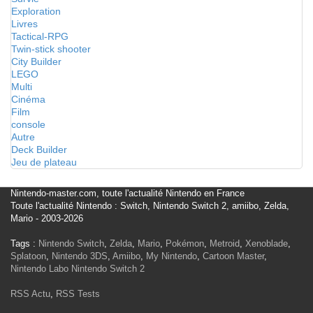
Exploration
Livres
Tactical-RPG
Twin-stick shooter
City Builder
LEGO
Multi
Cinéma
Film
console
Autre
Deck Builder
Jeu de plateau
Nintendo-master.com, toute l'actualité Nintendo en France
Toute l'actualité Nintendo : Switch, Nintendo Switch 2, amiibo, Zelda,
Mario - 2003-2026
Tags :
Nintendo Switch
,
Zelda
,
Mario
,
Pokémon
,
Metroid
,
Xenoblade
,
Splatoon
,
Nintendo 3DS
,
Amiibo
,
My Nintendo
,
Cartoon Master
,
Nintendo Labo
Nintendo Switch 2
RSS Actu
,
RSS Tests