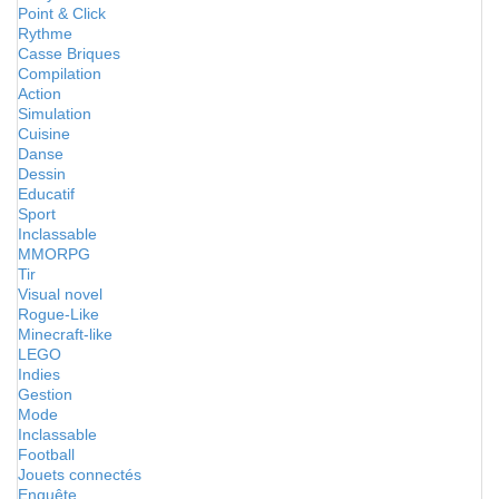
Point & Click
Rythme
Casse Briques
Compilation
Action
Simulation
Cuisine
Danse
Dessin
Educatif
Sport
Inclassable
MMORPG
Tir
Visual novel
Rogue-Like
Minecraft-like
LEGO
Indies
Gestion
Mode
Inclassable
Football
Jouets connectés
Enquête