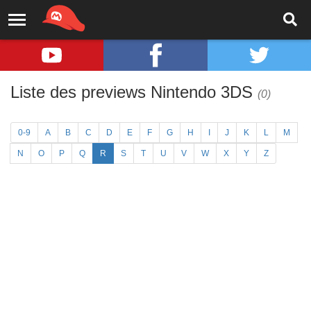
Liste des previews Nintendo 3DS
(0)
0-9
A
B
C
D
E
F
G
H
I
J
K
L
M
N
O
P
Q
R
S
T
U
V
W
X
Y
Z