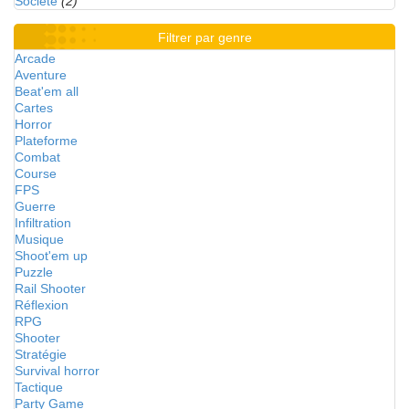
Société
(2)
Filtrer par genre
Arcade
Aventure
Beat'em all
Cartes
Horror
Plateforme
Combat
Course
FPS
Guerre
Infiltration
Musique
Shoot'em up
Puzzle
Rail Shooter
Réflexion
RPG
Shooter
Stratégie
Survival horror
Tactique
Party Game