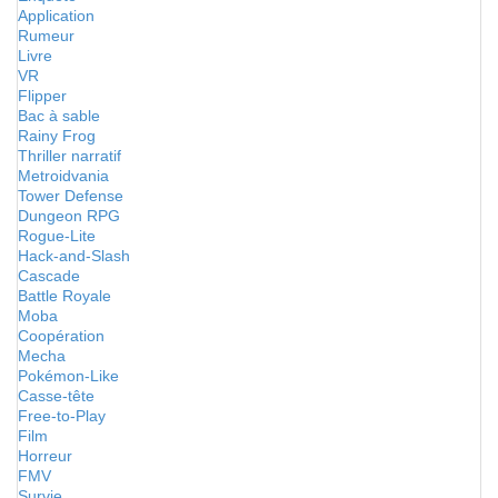
Application
Rumeur
Livre
VR
Flipper
Bac à sable
Rainy Frog
Thriller narratif
Metroidvania
Tower Defense
Dungeon RPG
Rogue-Lite
Hack-and-Slash
Cascade
Battle Royale
Moba
Coopération
Mecha
Pokémon-Like
Casse-tête
Free-to-Play
Film
Horreur
FMV
Survie