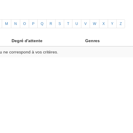
M
N
O
P
Q
R
S
T
U
V
W
X
Y
Z
Degré d'attente
Genres
u ne correspond à vos critères.