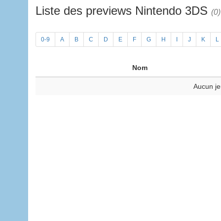
Liste des previews Nintendo 3DS
(0)
0-9
A
B
C
D
E
F
G
H
I
J
K
L
Nom
Aucun je