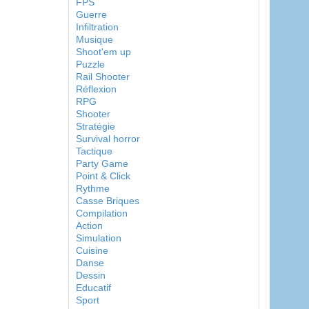
FPS
Guerre
Infiltration
Musique
Shoot'em up
Puzzle
Rail Shooter
Réflexion
RPG
Shooter
Stratégie
Survival horror
Tactique
Party Game
Point & Click
Rythme
Casse Briques
Compilation
Action
Simulation
Cuisine
Danse
Dessin
Educatif
Sport