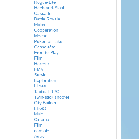
Rogue-Lite
Hack-and-Slash
Cascade
Battle Royale
Moba
Coopération
Mecha
Pokémon-Like
Casse-tête
Free-to-Play
Film
Horreur
FMV
Survie
Exploration
Livres
Tactical-RPG
Twin-stick shooter
City Builder
LEGO
Multi
Cinéma
Film
console
Autre