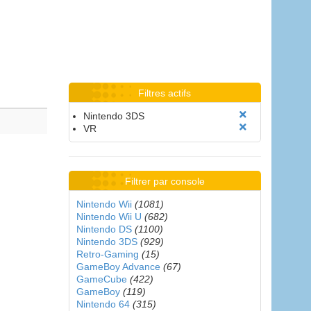
Filtres actifs
Nintendo 3DS
VR
Filtrer par console
Nintendo Wii
(1081)
Nintendo Wii U
(682)
Nintendo DS
(1100)
Nintendo 3DS
(929)
Retro-Gaming
(15)
GameBoy Advance
(67)
GameCube
(422)
GameBoy
(119)
Nintendo 64
(315)