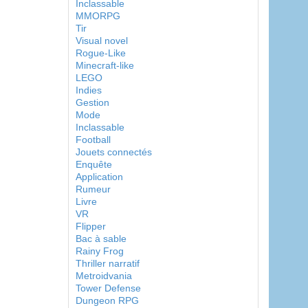
Inclassable
MMORPG
Tir
Visual novel
Rogue-Like
Minecraft-like
LEGO
Indies
Gestion
Mode
Inclassable
Football
Jouets connectés
Enquête
Application
Rumeur
Livre
VR
Flipper
Bac à sable
Rainy Frog
Thriller narratif
Metroidvania
Tower Defense
Dungeon RPG