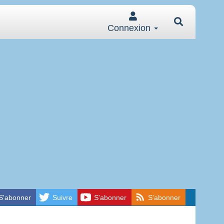
Connexion
S'abonner
Suivre
S'abonner
S'abonner