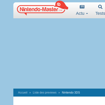
Actu
Test
Accueil
Liste des previews
Nintendo 3DS