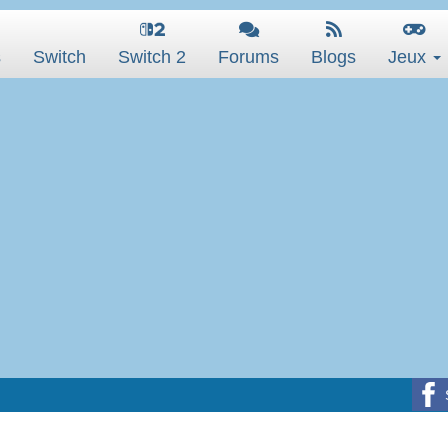
s
Switch
Switch 2
Forums
Blogs
Jeux