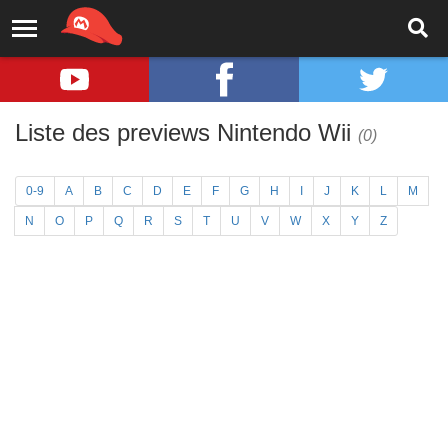
Liste des previews Nintendo Wii
(0)
0-9
A
B
C
D
E
F
G
H
I
J
K
L
M
N
O
P
Q
R
S
T
U
V
W
X
Y
Z