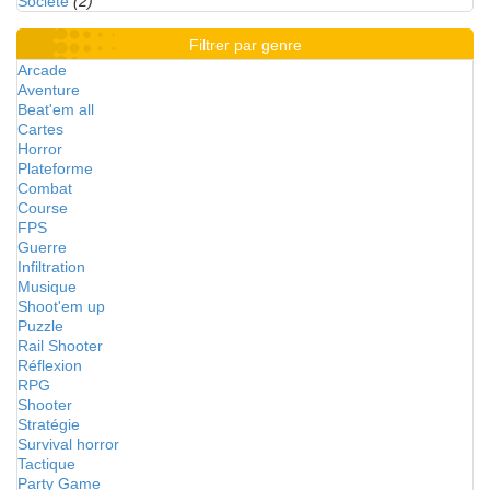
Société
(2)
Filtrer par genre
Arcade
Aventure
Beat'em all
Cartes
Horror
Plateforme
Combat
Course
FPS
Guerre
Infiltration
Musique
Shoot'em up
Puzzle
Rail Shooter
Réflexion
RPG
Shooter
Stratégie
Survival horror
Tactique
Party Game