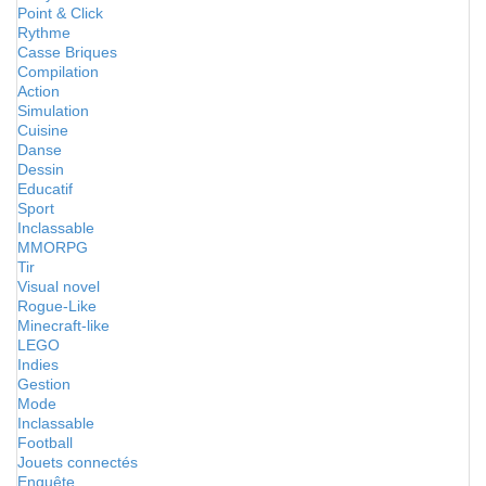
Point & Click
Rythme
Casse Briques
Compilation
Action
Simulation
Cuisine
Danse
Dessin
Educatif
Sport
Inclassable
MMORPG
Tir
Visual novel
Rogue-Like
Minecraft-like
LEGO
Indies
Gestion
Mode
Inclassable
Football
Jouets connectés
Enquête