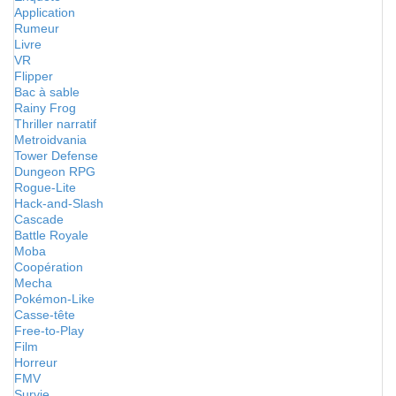
Application
Rumeur
Livre
VR
Flipper
Bac à sable
Rainy Frog
Thriller narratif
Metroidvania
Tower Defense
Dungeon RPG
Rogue-Lite
Hack-and-Slash
Cascade
Battle Royale
Moba
Coopération
Mecha
Pokémon-Like
Casse-tête
Free-to-Play
Film
Horreur
FMV
Survie