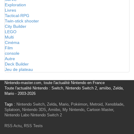
Exploration
Livres
Tactical-RPG
Twin-stick shooter
City Builder
LEGO
Multi
Cinéma
Film
console
Autre
Deck Builder
Jeu de plateau
Nintendo-master.com, toute l'actualité Nintendo en France
Toute l'actualité Nintendo : Switch, Nintendo Switch 2, amiibo, Zelda,
Mario - 2003-2026
Tags :
Nintendo Switch
,
Zelda
,
Mario
,
Pokémon
,
Metroid
,
Xenoblade
,
Splatoon
,
Nintendo 3DS
,
Amiibo
,
My Nintendo
,
Cartoon Master
,
Nintendo Labo
Nintendo Switch 2
RSS Actu
,
RSS Tests