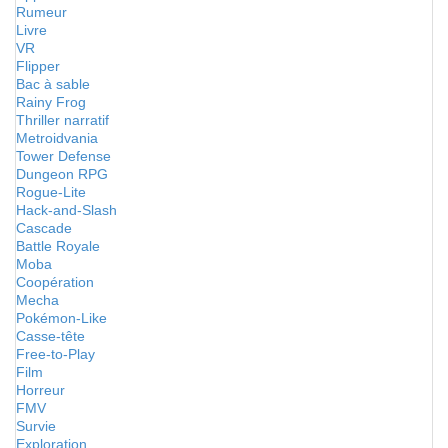
Rumeur
Livre
VR
Flipper
Bac à sable
Rainy Frog
Thriller narratif
Metroidvania
Tower Defense
Dungeon RPG
Rogue-Lite
Hack-and-Slash
Cascade
Battle Royale
Moba
Coopération
Mecha
Pokémon-Like
Casse-tête
Free-to-Play
Film
Horreur
FMV
Survie
Exploration