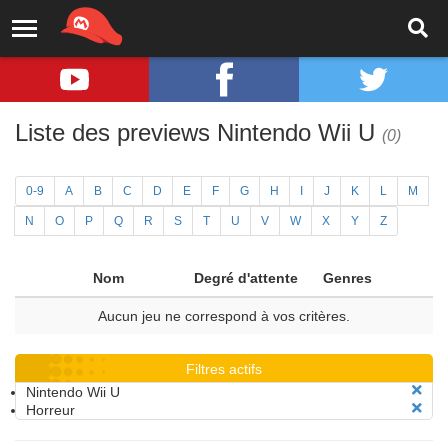
Liste des previews Nintendo Wii U
(0)
0-9
A
B
C
D
E
F
G
H
I
J
K
L
M
N
O
P
Q
R
S
T
U
V
W
X
Y
Z
Nom
Degré d'attente
Genres
Aucun jeu ne correspond à vos critères.
Filtres actifs
Nintendo Wii U
Horreur