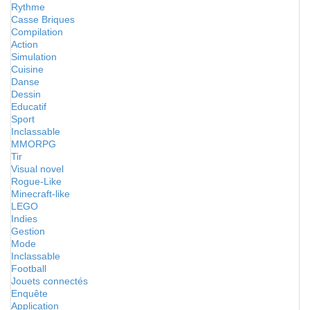
Rythme
Casse Briques
Compilation
Action
Simulation
Cuisine
Danse
Dessin
Educatif
Sport
Inclassable
MMORPG
Tir
Visual novel
Rogue-Like
Minecraft-like
LEGO
Indies
Gestion
Mode
Inclassable
Football
Jouets connectés
Enquête
Application