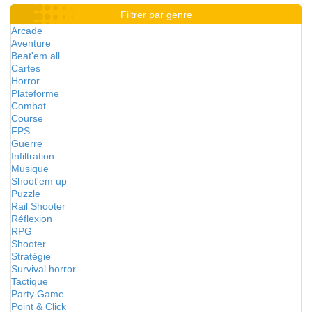
Filtrer par genre
Arcade
Aventure
Beat'em all
Cartes
Horror
Plateforme
Combat
Course
FPS
Guerre
Infiltration
Musique
Shoot'em up
Puzzle
Rail Shooter
Réflexion
RPG
Shooter
Stratégie
Survival horror
Tactique
Party Game
Point & Click