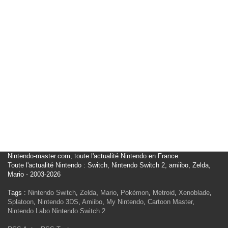
Nintendo-master.com, toute l'actualité Nintendo en France
Toute l'actualité Nintendo : Switch, Nintendo Switch 2, amiibo, Zelda,
Mario - 2003-2026
Tags :
Nintendo Switch
,
Zelda
,
Mario
,
Pokémon
,
Metroid
,
Xenoblade
,
Splatoon
,
Nintendo 3DS
,
Amiibo
,
My Nintendo
,
Cartoon Master
,
Nintendo Labo
Nintendo Switch 2