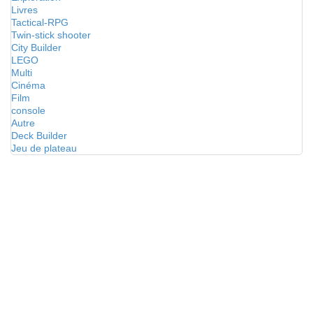
Livres
Tactical-RPG
Twin-stick shooter
City Builder
LEGO
Multi
Cinéma
Film
console
Autre
Deck Builder
Jeu de plateau