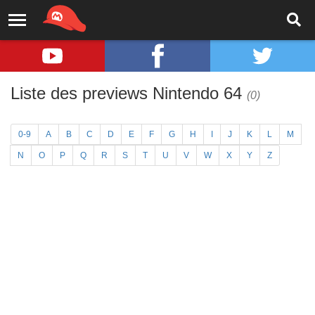
Liste des previews Nintendo 64
(0)
0-9
A
B
C
D
E
F
G
H
I
J
K
L
M
N
O
P
Q
R
S
T
U
V
W
X
Y
Z