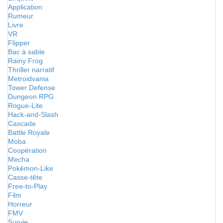
Application
Rumeur
Livre
VR
Flipper
Bac à sable
Rainy Frog
Thriller narratif
Metroidvania
Tower Defense
Dungeon RPG
Rogue-Lite
Hack-and-Slash
Cascade
Battle Royale
Moba
Coopération
Mecha
Pokémon-Like
Casse-tête
Free-to-Play
Film
Horreur
FMV
Survie