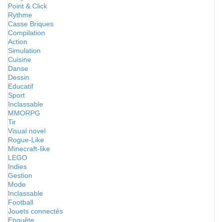
Point & Click
Rythme
Casse Briques
Compilation
Action
Simulation
Cuisine
Danse
Dessin
Educatif
Sport
Inclassable
MMORPG
Tir
Visual novel
Rogue-Like
Minecraft-like
LEGO
Indies
Gestion
Mode
Inclassable
Football
Jouets connectés
Enquête