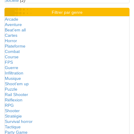
Société
(2)
Filtrer par genre
Arcade
Aventure
Beat'em all
Cartes
Horror
Plateforme
Combat
Course
FPS
Guerre
Infiltration
Musique
Shoot'em up
Puzzle
Rail Shooter
Réflexion
RPG
Shooter
Stratégie
Survival horror
Tactique
Party Game