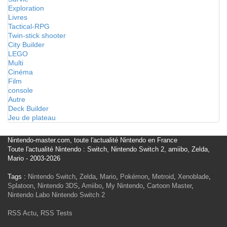
Exploration
Livres
Tactical-RPG
Twin-stick shooter
City Builder
LEGO
Multi
Cinéma
Film
console
Autre
Deck Builder
Jeu de plateau
Nintendo-master.com, toute l'actualité Nintendo en France
Toute l'actualité Nintendo : Switch, Nintendo Switch 2, amiibo, Zelda,
Mario - 2003-2026
Tags :
Nintendo Switch
,
Zelda
,
Mario
,
Pokémon
,
Metroid
,
Xenoblade
,
Splatoon
,
Nintendo 3DS
,
Amiibo
,
My Nintendo
,
Cartoon Master
,
Nintendo Labo
Nintendo Switch 2
RSS Actu
,
RSS Tests