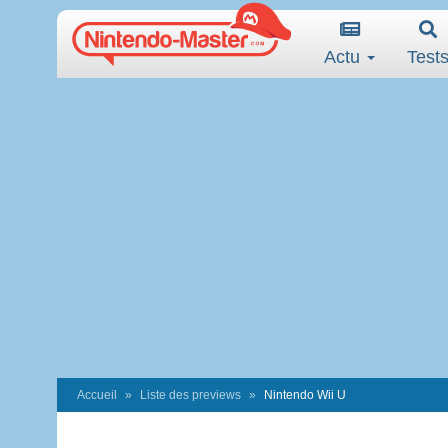
Actu
Test
Accueil
Liste des previews
Nintendo Wii U