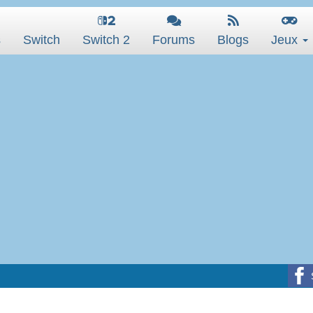
s
Switch
Switch 2
Forums
Blogs
Jeux