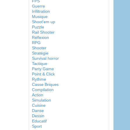
FPS
Guerre
Infiltration
Musique
Shoot'em up
Puzzle
Rail Shooter
Réflexion
RPG
Shooter
Stratégie
Survival horror
Tactique
Party Game
Point & Click
Rythme
Casse Briques
Compilation
Action
Simulation
Cuisine
Danse
Dessin
Educatif
Sport