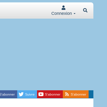
Connexion
S'abonner
Suivre
S'abonner
S'abonner