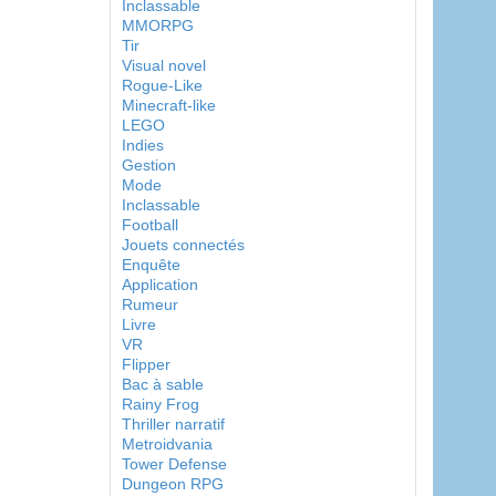
Inclassable
MMORPG
Tir
Visual novel
Rogue-Like
Minecraft-like
LEGO
Indies
Gestion
Mode
Inclassable
Football
Jouets connectés
Enquête
Application
Rumeur
Livre
VR
Flipper
Bac à sable
Rainy Frog
Thriller narratif
Metroidvania
Tower Defense
Dungeon RPG