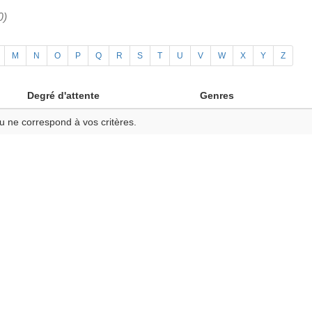
0)
M
N
O
P
Q
R
S
T
U
V
W
X
Y
Z
Degré d'attente
Genres
u ne correspond à vos critères.