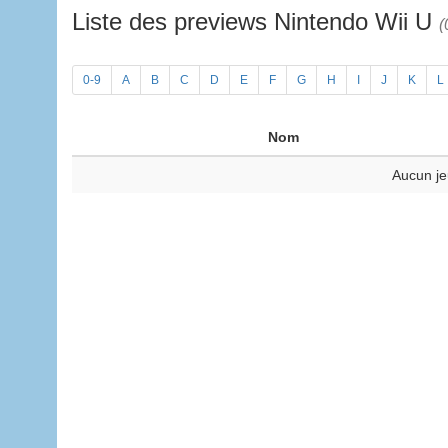
Liste des previews Nintendo Wii U
(
0-9
A
B
C
D
E
F
G
H
I
J
K
L
Nom
Aucun je