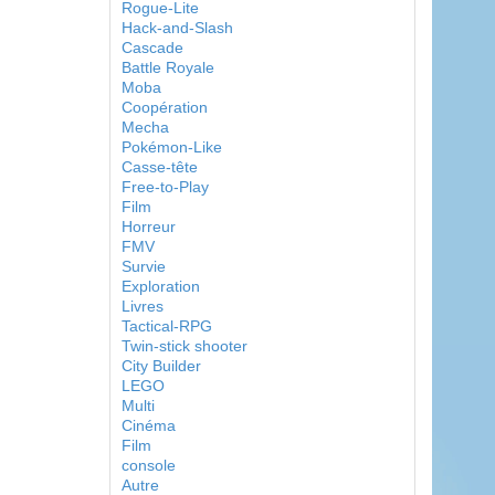
Rogue-Lite
Hack-and-Slash
Cascade
Battle Royale
Moba
Coopération
Mecha
Pokémon-Like
Casse-tête
Free-to-Play
Film
Horreur
FMV
Survie
Exploration
Livres
Tactical-RPG
Twin-stick shooter
City Builder
LEGO
Multi
Cinéma
Film
console
Autre