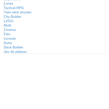
Livres
Tactical-RPG
Twin-stick shooter
City Builder
LEGO
Multi
Cinéma
Film
console
Autre
Deck Builder
Jeu de plateau