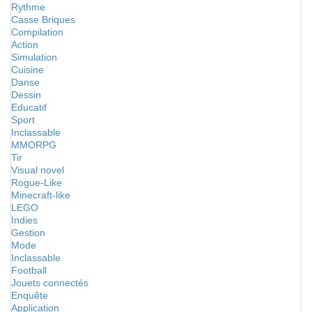
Rythme
Casse Briques
Compilation
Action
Simulation
Cuisine
Danse
Dessin
Educatif
Sport
Inclassable
MMORPG
Tir
Visual novel
Rogue-Like
Minecraft-like
LEGO
Indies
Gestion
Mode
Inclassable
Football
Jouets connectés
Enquête
Application