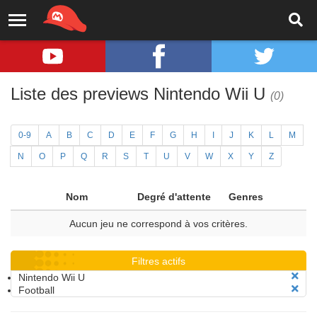
Liste des previews Nintendo Wii U
(0)
0-9
A
B
C
D
E
F
G
H
I
J
K
L
M
N
O
P
Q
R
S
T
U
V
W
X
Y
Z
Nom
Degré d'attente
Genres
Aucun jeu ne correspond à vos critères.
Filtres actifs
Nintendo Wii U
Football