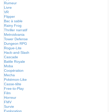
Rumeur
Livre
VR
Flipper
Bac à sable
Rainy Frog
Thriller narratif
Metroidvania
Tower Defense
Dungeon RPG
Rogue-Lite
Hack-and-Slash
Cascade
Battle Royale
Moba
Coopération
Mecha
Pokémon-Like
Casse-tête
Free-to-Play
Film
Horreur
FMV
Survie
Exploration