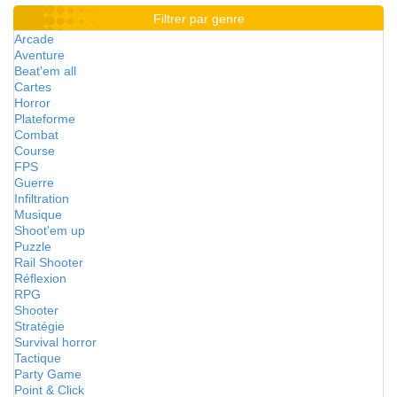
Filtrer par genre
Arcade
Aventure
Beat'em all
Cartes
Horror
Plateforme
Combat
Course
FPS
Guerre
Infiltration
Musique
Shoot'em up
Puzzle
Rail Shooter
Réflexion
RPG
Shooter
Stratégie
Survival horror
Tactique
Party Game
Point & Click