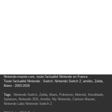
Nintendo-master.com, toute l'actualité Nintendo en France
Toute l'actualité Nintendo : Switch, Nintendo Switch 2, amiibo, Zelda,
Mario - 2003-2026
Tags :
Nintendo Switch
,
Zelda
,
Mario
,
Pokémon
,
Metroid
,
Xenoblade
,
Splatoon
,
Nintendo 3DS
,
Amiibo
,
My Nintendo
,
Cartoon Master
,
Nintendo Labo
Nintendo Switch 2