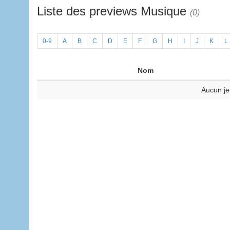
Liste des previews Musique
(0)
0-9
A
B
C
D
E
F
G
H
I
J
K
L
Nom
Aucun je