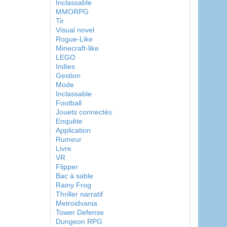
Inclassable
MMORPG
Tir
Visual novel
Rogue-Like
Minecraft-like
LEGO
Indies
Gestion
Mode
Inclassable
Football
Jouets connectés
Enquête
Application
Rumeur
Livre
VR
Flipper
Bac à sable
Rainy Frog
Thriller narratif
Metroidvania
Tower Defense
Dungeon RPG