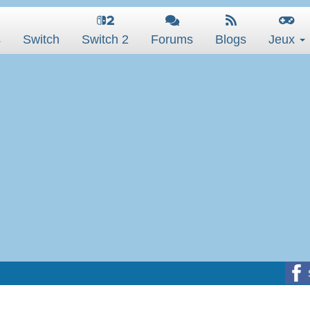
s
Switch
Switch 2
Forums
Blogs
Jeux