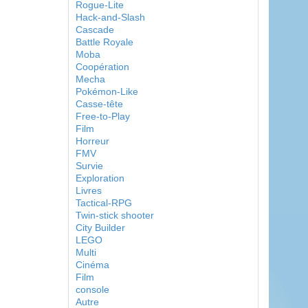
Rogue-Lite
Hack-and-Slash
Cascade
Battle Royale
Moba
Coopération
Mecha
Pokémon-Like
Casse-tête
Free-to-Play
Film
Horreur
FMV
Survie
Exploration
Livres
Tactical-RPG
Twin-stick shooter
City Builder
LEGO
Multi
Cinéma
Film
console
Autre