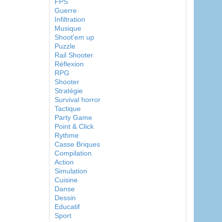
FPS
Guerre
Infiltration
Musique
Shoot'em up
Puzzle
Rail Shooter
Réflexion
RPG
Shooter
Stratégie
Survival horror
Tactique
Party Game
Point & Click
Rythme
Casse Briques
Compilation
Action
Simulation
Cuisine
Danse
Dessin
Educatif
Sport