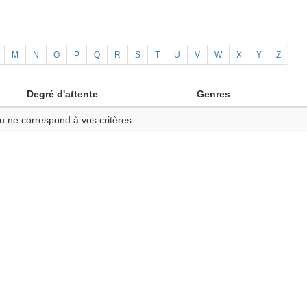
M
N
O
P
Q
R
S
T
U
V
W
X
Y
Z
Degré d'attente
Genres
u ne correspond à vos critères.