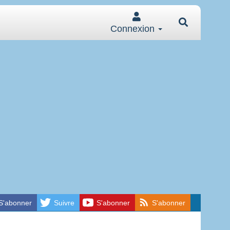
Connexion
S'abonner
Suivre
S'abonner
S'abonner