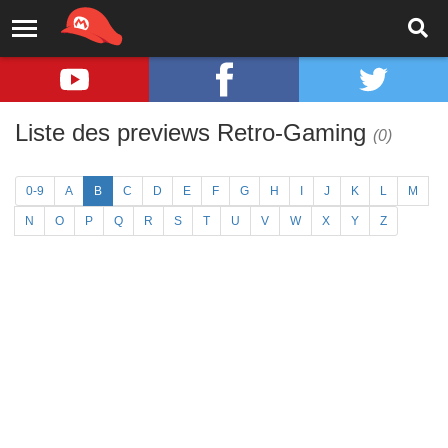
Liste des previews Retro-Gaming
(0)
0-9
A
B
C
D
E
F
G
H
I
J
K
L
M
N
O
P
Q
R
S
T
U
V
W
X
Y
Z