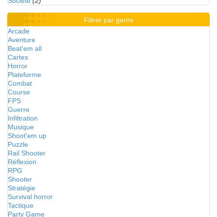
Société
(2)
Filtrer par genre
Arcade
Aventure
Beat'em all
Cartes
Horror
Plateforme
Combat
Course
FPS
Guerre
Infiltration
Musique
Shoot'em up
Puzzle
Rail Shooter
Réflexion
RPG
Shooter
Stratégie
Survival horror
Tactique
Party Game