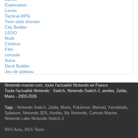
Exploration
Livres
Tactical-RPG
Twin-stick shooter
City Builder
LEGO
Multi
Cinéma
Film
console
Autre
Deck Builder
Jeu de plateau
Nintendo-master.com, toute l'actualité Nintendo en France
Toute l'actualité Nintendo : Switch, Nintendo Switch 2, amiibo, Zelda,
Mario - 2003-2026
Tags :
Nintendo Switch
,
Zelda
,
Mario
,
Pokémon
,
Metroid
,
Xenoblade
,
Splatoon
,
Nintendo 3DS
,
Amiibo
,
My Nintendo
,
Cartoon Master
,
Nintendo Labo
Nintendo Switch 2
RSS Actu
,
RSS Tests