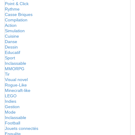
Point & Click
Rythme
Casse Briques
Compilation
Action
Simulation
Cuisine
Danse
Dessin
Educatif
Sport
Inclassable
MMORPG
Tir
Visual novel
Rogue-Like
Minecraft-like
LEGO
Indies
Gestion
Mode
Inclassable
Football
Jouets connectés
Enquête