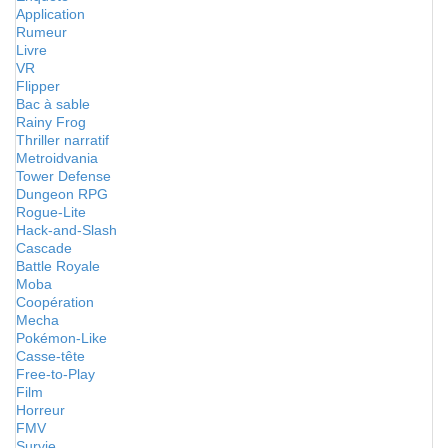
Application
Rumeur
Livre
VR
Flipper
Bac à sable
Rainy Frog
Thriller narratif
Metroidvania
Tower Defense
Dungeon RPG
Rogue-Lite
Hack-and-Slash
Cascade
Battle Royale
Moba
Coopération
Mecha
Pokémon-Like
Casse-tête
Free-to-Play
Film
Horreur
FMV
Survie