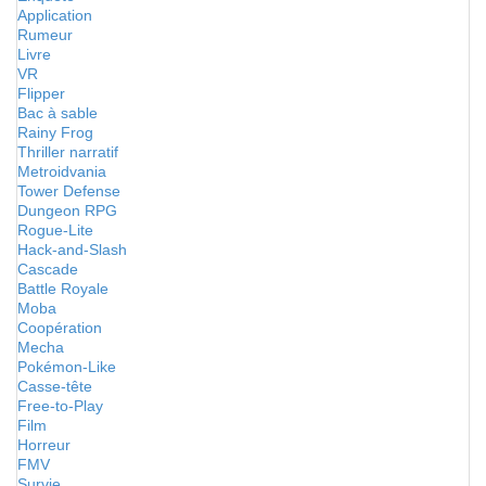
Application
Rumeur
Livre
VR
Flipper
Bac à sable
Rainy Frog
Thriller narratif
Metroidvania
Tower Defense
Dungeon RPG
Rogue-Lite
Hack-and-Slash
Cascade
Battle Royale
Moba
Coopération
Mecha
Pokémon-Like
Casse-tête
Free-to-Play
Film
Horreur
FMV
Survie