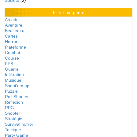
Société
(2)
Filtrer par genre
Arcade
Aventure
Beat'em all
Cartes
Horror
Plateforme
Combat
Course
FPS
Guerre
Infiltration
Musique
Shoot'em up
Puzzle
Rail Shooter
Réflexion
RPG
Shooter
Stratégie
Survival horror
Tactique
Party Game