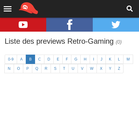
Liste des previews Retro-Gaming
(0)
0-9
A
B
C
D
E
F
G
H
I
J
K
L
M
N
O
P
Q
R
S
T
U
V
W
X
Y
Z