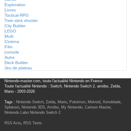
Exploration
Livres
Tactical-RPG
Twin-stick shooter
City Builder
LEGO
Multi
Cinéma
Film
console
Autre
Deck Builder
Jeu de plateau
Nintendo-master.com, toute l'actualité Nintendo en France
Toute l'actualité Nintendo : Switch, Nintendo Switch 2, amiibo, Zelda,
Mario - 2003-2026
Tags :
Nintendo Switch
,
Zelda
,
Mario
,
Pokémon
,
Metroid
,
Xenoblade
,
Splatoon
,
Nintendo 3DS
,
Amiibo
,
My Nintendo
,
Cartoon Master
,
Nintendo Labo
Nintendo Switch 2
RSS Actu
,
RSS Tests