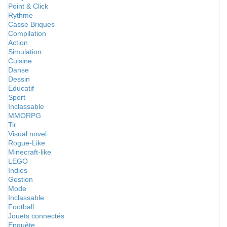
Point & Click
Rythme
Casse Briques
Compilation
Action
Simulation
Cuisine
Danse
Dessin
Educatif
Sport
Inclassable
MMORPG
Tir
Visual novel
Rogue-Like
Minecraft-like
LEGO
Indies
Gestion
Mode
Inclassable
Football
Jouets connectés
Enquête