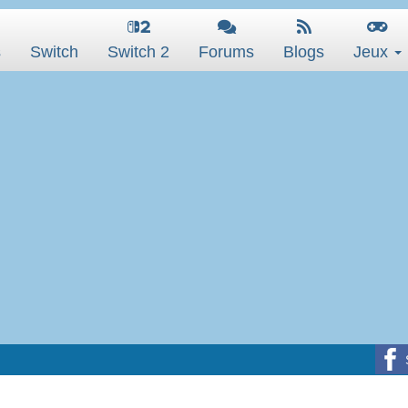
s
Switch
Switch 2
Forums
Blogs
Jeux