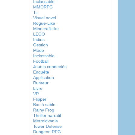
Inclassable
MMORPG
Tir
Visual novel
Rogue-Like
Minecraft-like
LEGO
Indies
Gestion
Mode
Inclassable
Football
Jouets connectés
Enquête
Application
Rumeur
Livre
VR
Flipper
Bac à sable
Rainy Frog
Thriller narratif
Metroidvania
Tower Defense
Dungeon RPG