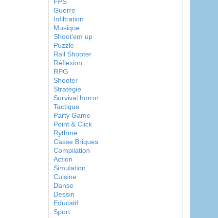
FPS
Guerre
Infiltration
Musique
Shoot'em up
Puzzle
Rail Shooter
Réflexion
RPG
Shooter
Stratégie
Survival horror
Tactique
Party Game
Point & Click
Rythme
Casse Briques
Compilation
Action
Simulation
Cuisine
Danse
Dessin
Educatif
Sport