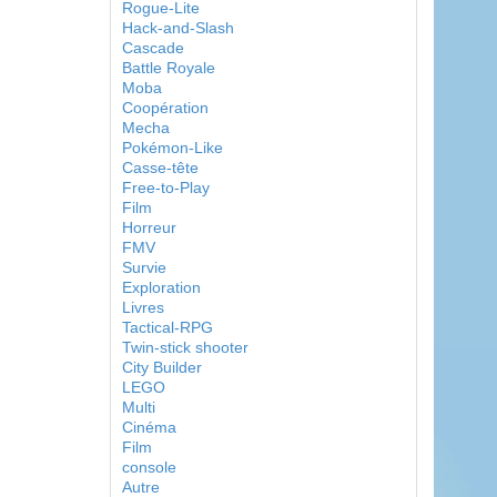
Rogue-Lite
Hack-and-Slash
Cascade
Battle Royale
Moba
Coopération
Mecha
Pokémon-Like
Casse-tête
Free-to-Play
Film
Horreur
FMV
Survie
Exploration
Livres
Tactical-RPG
Twin-stick shooter
City Builder
LEGO
Multi
Cinéma
Film
console
Autre