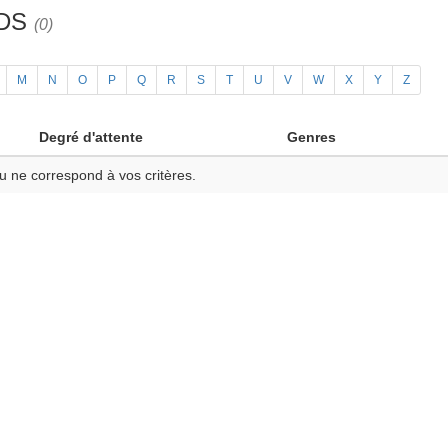
3DS
(0)
M
N
O
P
Q
R
S
T
U
V
W
X
Y
Z
Degré d'attente
Genres
u ne correspond à vos critères.