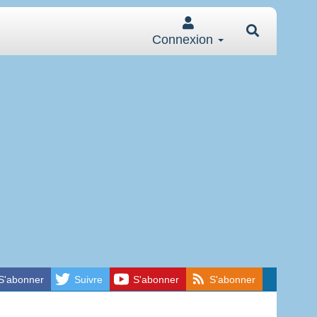
Connexion
S'abonner
Suivre
S'abonner
S'abonner