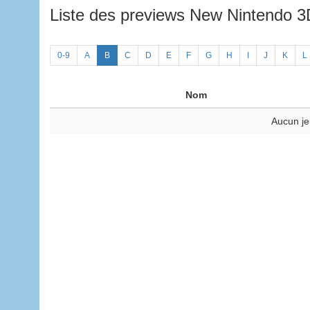
Liste des previews New Nintendo 
0-9
A
B
C
D
E
F
G
H
I
J
K
L
Nom
Aucun je