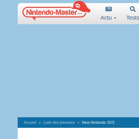
Actu
Test
Accueil
Liste des previews
New Nintendo 3DS