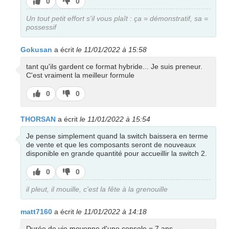
J’aime
J’aime
0
0
pas
Un tout petit effort s'il vous plaît : ça = démonstratif, sa =
possessif
Gokusan
a écrit
le 11/01/2022 à 15:58
tant qu'ils gardent ce format hybride... Je suis preneur.
C'est vraiment la meilleur formule
J’aime
J’aime
0
0
pas
THORSAN
a écrit
le 11/01/2022 à 15:54
Je pense simplement quand la switch baissera en terme
de vente et que les composants seront de nouveaux
disponible en grande quantité pour accueillir la switch 2.
J’aime
J’aime
0
0
pas
il pleut, il mouille, c'est la fête à la grenouille
matt7160
a écrit
le 11/01/2022 à 14:18
Durée de vie moyenne d'une console = 7 ans