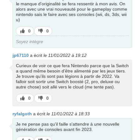
le manque d'originalité se fera ressentir à mon avis. On
alors avec une vrai nouveauté pour le gameplay comme
nintendo sais le faire avec ses consoles (wii, ds, 3ds, wii
u)
J’aime
J’aime
0
0
pas
Soyez intègre
jp67110
a écrit
le 11/01/2022 à 19:12
Curieux de voir ce que fera Nintendo parce que la Switch
a quand même besoin d'être alimenté par les jeux tiers.
Je trouve qu'ils sont pas légions à partir de 2022. Va
falloir soit sortir une Switch boosté (2, pro, deluxe ou
autre chose) soit allé vers le cloud (me tente pas).
J’aime
J’aime
0
0
pas
ryfalgoth
a écrit
le 11/01/2022 à 18:33
Je ne pense pas qu'il faille s'attendre à une nouvelle
génération de consoles avant fin 2023.