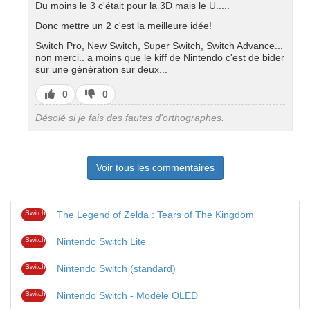
Du moins le 3 c'était pour la 3D mais le U.....
Donc mettre un 2 c'est la meilleure idée!
Switch Pro, New Switch, Super Switch, Switch Advance...
non merci.. a moins que le kiff de Nintendo c'est de bider
sur une génération sur deux...
J’aime
J’aime
0
0
pas
Désolé si je fais des fautes d'orthographes.
Voir tous les commentaires
Switch
The Legend of Zelda : Tears of The Kingdom
Switch
Nintendo Switch Lite
Switch
Nintendo Switch (standard)
Switch
Nintendo Switch - Modèle OLED