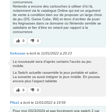
concurrence.
Nintendo a encore des cartouches à utiliser d’ici là,
notamment via le catalogue Online qui est un argument
de vente à condition bien sur de proposer un large choix
de jeu (DS, Game Cube, Wii) et donc d’arrêter de jouer
les feignasses dans ce domaine où Nintendo semble se
satisfaire et fier d’être en retard par rapport à la
concurrence.
J’aime
J’aime
0
0
pas
Gokusan
a écrit
le 11/01/2022 à 20:23
La nouveauté sera d'après certains l'accès au jeu
mobile.
La Switch actuelle rassemble le jeux portable et salon.
La suivante va aussi intégrer le jeux mobile. En poussa
encore plus l'aspect tablette
J’aime
J’aime
0
0
pas
Pika1
a écrit
le 11/01/2022 à 19:59
Pour moi 2023/2024 et pas forcément une switch 2 car