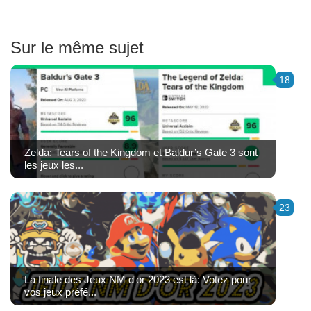
Sur le même sujet
18
Zelda: Tears of the Kingdom et Baldur’s Gate 3 sont
les jeux les...
23
La finale des Jeux NM d'or 2023 est là: Votez pour
vos jeux préfé...