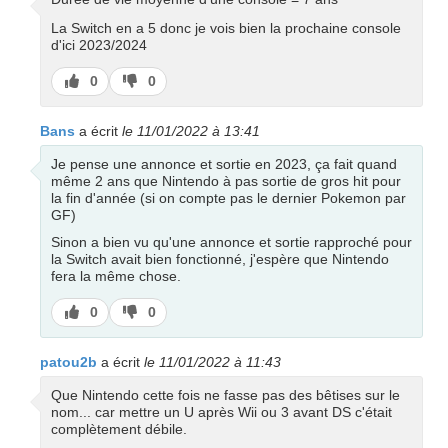
La Switch en a 5 donc je vois bien la prochaine console
d'ici 2023/2024
J’aime
J’aime
0
0
pas
Bans
a écrit
le 11/01/2022 à 13:41
Je pense une annonce et sortie en 2023, ça fait quand
même 2 ans que Nintendo à pas sortie de gros hit pour
la fin d'année (si on compte pas le dernier Pokemon par
GF)
Sinon a bien vu qu'une annonce et sortie rapproché pour
la Switch avait bien fonctionné, j'espère que Nintendo
fera la même chose.
J’aime
J’aime
0
0
pas
patou2b
a écrit
le 11/01/2022 à 11:43
Que Nintendo cette fois ne fasse pas des bêtises sur le
nom... car mettre un U après Wii ou 3 avant DS c'était
complètement débile.