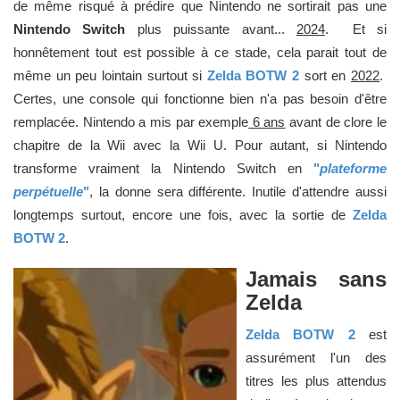
de même risqué à prédire que Nintendo ne sortirait pas une
Nintendo Switch
plus puissante avant...
2024
. Et si
honnêtement tout est possible à ce stade, cela parait tout de
même un peu lointain surtout si
Zelda BOTW 2
sort en
2022
.
Certes, une console qui fonctionne bien n'a pas besoin d'être
remplacée. Nintendo a mis par exemple
6 ans
avant de clore le
chapitre de la Wii avec la Wii U. Pour autant, si Nintendo
transforme vraiment la Nintendo Switch en
"
plateforme
perpétuelle
"
, la donne sera différente. Inutile d'attendre aussi
longtemps surtout, encore une fois, avec la sortie de
Zelda
BOTW 2
.
Jamais sans
Zelda
Zelda BOTW 2
est
assurément l'un des
titres les plus attendus