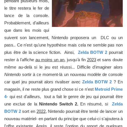
pendant plusieurs mois,
le titre restera le fer de
lance de la console.
Probablement, d'ailleurs
que dans les mois qui
suivent son lancement, Nintendo proposera un DLC ou un
pass.. Ce n'est qu'une hypothèse mais cela ne semble pas non
plus être de la science fiction. Ainsi,
Zelda BOTW 2
pourrait
rester à l'affiche
au moins un an
, jusqu'à fin
2023
et sans doute
même au-delà si le jeu est réussi... Difficile d'imaginer alors
Nintendo
sortir à ce moment-là un nouveau modèle de console
car quel jeu pourrait alors rivaliser avec
Zelda BOTW 2
? En
magasin, il ne reste plus grand chose si ce n'est
Metroid Prime
4
- qui est d'ailleurs, tout a fait le genre de jeu qui pourrait être
une exclue de la
Nintendo Switch 2.
En résumé, si
Zelda
BOTW 2
sort en
2022
, Nintendo pourrait être tenté de lancer un
nouveau matériel- en partant du principe que celui-ci s'ajoutera à
l'offre existante. Après, il reste l'option du report de quelques