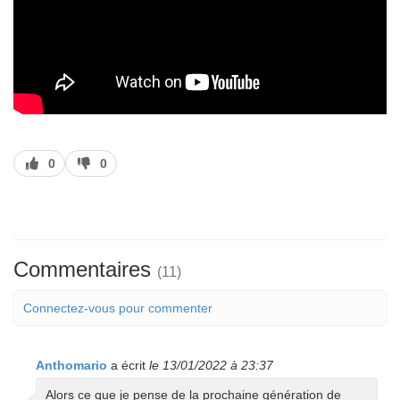
J’aime
J’aime
0
0
pas
Commentaires
(11)
Connectez-vous pour commenter
Anthomario
a écrit
le 13/01/2022 à 23:37
Alors ce que je pense de la prochaine génération de