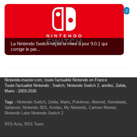
2
La Nintendo Switch reçoit la mise à jour 9.0.1 qui
corrige le par...
Nintendo-master.com, toute l'actualité Nintendo en France
Toute l'actualité Nintendo : Switch, Nintendo Switch 2, amiibo, Zelda,
Mario - 2003-2026
Tags :
Nintendo Switch
,
Zelda
,
Mario
,
Pokémon
,
Metroid
,
Xenoblade
,
Splatoon
,
Nintendo 3DS
,
Amiibo
,
My Nintendo
,
Cartoon Master
,
Nintendo Labo
Nintendo Switch 2
RSS Actu
,
RSS Tests