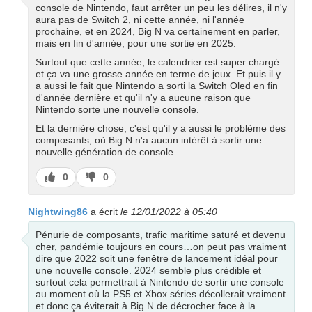
console de Nintendo, faut arrêter un peu les délires, il n'y
aura pas de Switch 2, ni cette année, ni l'année
prochaine, et en 2024, Big N va certainement en parler,
mais en fin d'année, pour une sortie en 2025.
Surtout que cette année, le calendrier est super chargé
et ça va une grosse année en terme de jeux. Et puis il y
a aussi le fait que Nintendo a sorti la Switch Oled en fin
d'année dernière et qu'il n'y a aucune raison que
Nintendo sorte une nouvelle console.
Et la dernière chose, c'est qu'il y a aussi le problème des
composants, où Big N n'a aucun intérêt à sortir une
nouvelle génération de console.
J’aime
J’aime
0
0
pas
Nightwing86
a écrit
le 12/01/2022 à 05:40
Pénurie de composants, trafic maritime saturé et devenu
cher, pandémie toujours en cours…on peut pas vraiment
dire que 2022 soit une fenêtre de lancement idéal pour
une nouvelle console. 2024 semble plus crédible et
surtout cela permettrait à Nintendo de sortir une console
au moment où la PS5 et Xbox séries décollerait vraiment
et donc ça éviterait à Big N de décrocher face à la