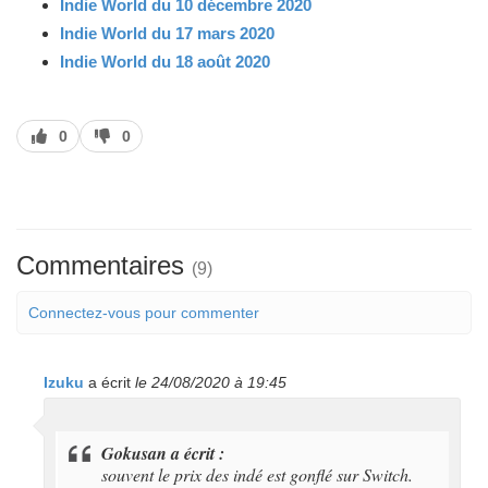
Indie World du 10 décembre 2020
Indie World du 17 mars 2020
Indie World du 18 août 2020
J’aime
J’aime
0
0
pas
Commentaires
(9)
Connectez-vous pour commenter
Izuku
a écrit
le 24/08/2020 à 19:45
Gokusan a écrit :
souvent le prix des indé est gonflé sur Switch.