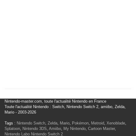
Nintendo-master.com, toute l'actualité Nintendo en France
Toute l'actualité Nintendo : Switch, Nintendo Switch 2, amiibo, Zelda,
Mario - 2003-2026
Tags :
Nintendo Switch
,
Zelda
,
Mario
,
Pokémon
,
Metroid
,
Xenoblade
,
Splatoon
,
Nintendo 3DS
,
Amiibo
,
My Nintendo
,
Cartoon Master
,
Nintendo Labo
Nintendo Switch 2