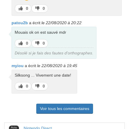
J’aime
J’aime
0
0
pas
patou2b
a écrit
le 22/08/2020 à 20:22
Mouais ok on est sauvé mdr
J’aime
J’aime
0
0
pas
Désolé si je fais des fautes d'orthographes.
myiou
a écrit
le 22/08/2020 à 19:45
Silksong ... Vivement une date!
J’aime
J’aime
0
0
pas
Voir tous les commentaires
Actu
Nintendo Direct