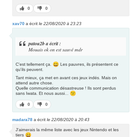
J’aime
J’aime
0
0
pas
xav70
a écrit
le 22/08/2020 à 23:23
patou2b a écrit :
Mouais ok on est sauvé mdr
😄
C'est tellement ça.
Les pauvres, ils présentent ce
qu'ils peuvent.
Tant mieux, ça met en avant ces jeux indés. Mais on
attend autre chose.
Quelle communication désastreuse ! Ils sont perdus
😕
sans Iwata. Et nous aussi...
J’aime
J’aime
0
0
pas
madara78
a écrit
le 22/08/2020 à 20:43
J'aimerais la même liste avec les jeux Nintendo et les
😄
tiers