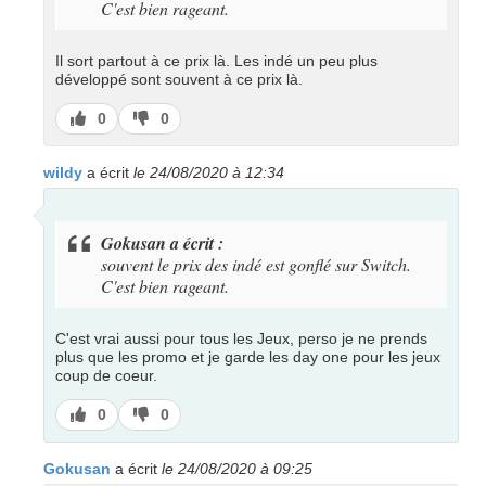
C'est bien rageant.
Il sort partout à ce prix là. Les indé un peu plus
développé sont souvent à ce prix là.
J’aime
J’aime
0
0
pas
wildy
a écrit
le 24/08/2020 à 12:34
Gokusan a écrit :
souvent le prix des indé est gonflé sur Switch.
C'est bien rageant.
C'est vrai aussi pour tous les Jeux, perso je ne prends
plus que les promo et je garde les day one pour les jeux
coup de coeur.
J’aime
J’aime
0
0
pas
Gokusan
a écrit
le 24/08/2020 à 09:25