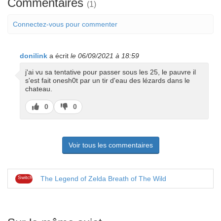
Commentaires
(1)
Connectez-vous pour commenter
donilink
a écrit
le 06/09/2021 à 18:59
j'ai vu sa tentative pour passer sous les 25, le pauvre il
s'est fait onesh0t par un tir d'eau des lézards dans le
chateau.
J’aime
J’aime
0
0
pas
Voir tous les commentaires
Switch
The Legend of Zelda Breath of The Wild