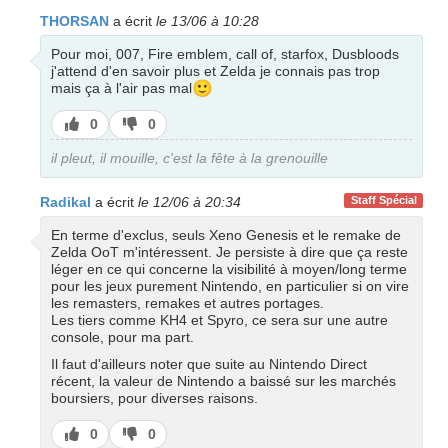
THORSAN
a écrit
le 13/06 à 10:28
Pour moi, 007, Fire emblem, call of, starfox, Dusbloods
j'attend d'en savoir plus et Zelda je connais pas trop
🙂
mais ça à l'air pas mal
J’aime
J’aime
0
0
pas
il pleut, il mouille, c'est la fête à la grenouille
Radikal
a écrit
le 12/06 à 20:34
Staff Spécial
En terme d'exclus, seuls Xeno Genesis et le remake de
Zelda OoT m'intéressent. Je persiste à dire que ça reste
léger en ce qui concerne la visibilité à moyen/long terme
pour les jeux purement Nintendo, en particulier si on vire
les remasters, remakes et autres portages.
Les tiers comme KH4 et Spyro, ce sera sur une autre
console, pour ma part.
Il faut d'ailleurs noter que suite au Nintendo Direct
récent, la valeur de Nintendo a baissé sur les marchés
boursiers, pour diverses raisons.
J’aime
J’aime
0
0