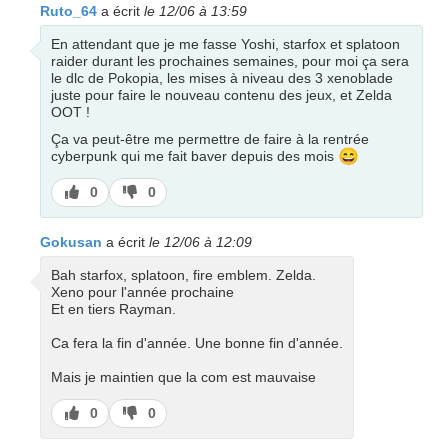
Ruto_64
a écrit
le 12/06 à 13:59
En attendant que je me fasse Yoshi, starfox et splatoon
raider durant les prochaines semaines, pour moi ça sera
le dlc de Pokopia, les mises à niveau des 3 xenoblade
juste pour faire le nouveau contenu des jeux, et Zelda
OOT !
Ça va peut-être me permettre de faire à la rentrée
😄
cyberpunk qui me fait baver depuis des mois
J’aime
J’aime
0
0
pas
Gokusan
a écrit
le 12/06 à 12:09
Bah starfox, splatoon, fire emblem. Zelda.
Xeno pour l'année prochaine
Et en tiers Rayman.
Ca fera la fin d'année. Une bonne fin d'année.
Mais je maintien que la com est mauvaise
J’aime
J’aime
0
0
pas