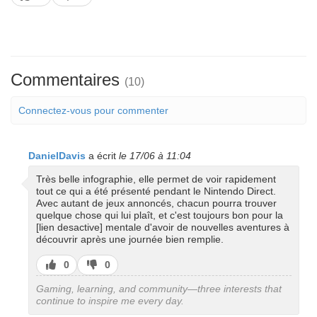
pas
Commentaires
(10)
Connectez-vous pour commenter
DanielDavis
a écrit
le 17/06 à 11:04
Très belle infographie, elle permet de voir rapidement
tout ce qui a été présenté pendant le Nintendo Direct.
Avec autant de jeux annoncés, chacun pourra trouver
quelque chose qui lui plaît, et c'est toujours bon pour la
[lien desactive] mentale d'avoir de nouvelles aventures à
découvrir après une journée bien remplie.
J’aime
J’aime
0
0
pas
Gaming, learning, and community—three interests that
continue to inspire me every day.