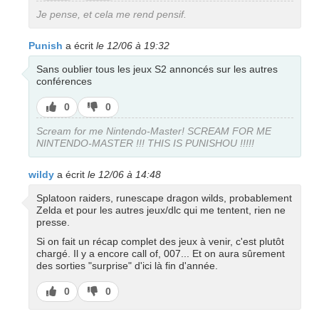
pas
Je pense, et cela me rend pensif.
Punish
a écrit
le 12/06 à 19:32
Sans oublier tous les jeux S2 annoncés sur les autres
conférences
J’aime
J’aime
0
0
pas
Scream for me Nintendo-Master! SCREAM FOR ME
NINTENDO-MASTER !!! THIS IS PUNISHOU !!!!!
wildy
a écrit
le 12/06 à 14:48
Splatoon raiders, runescape dragon wilds, probablement
Zelda et pour les autres jeux/dlc qui me tentent, rien ne
presse.
Si on fait un récap complet des jeux à venir, c'est plutôt
chargé. Il y a encore call of, 007... Et on aura sûrement
des sorties "surprise" d'ici là fin d'année.
J’aime
J’aime
0
0
pas