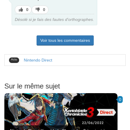
J’aime
J’aime
0
0
pas
Désolé si je fais des fautes d'orthographes.
Voir tous les commentaires
Actu
Nintendo Direct
Sur le même sujet
0