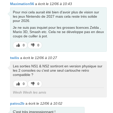
Maximation56
a écrit
le 12/06 à 10:43
Pour moi cela aurait été bien d'avoir plus de vision sur
les jeux Nintendo de 2027 mais cela reste très solide
pour 2026.
Je ne suis pas inquiet pour les grosses licences Zelda ,
Mario 3D, Smash etc. Cela ne se développe pas en deux
coups de cuiller à pot.
J’aime
J’aime
0
0
pas
twilis
a écrit
le 12/06 à 10:27
Les sorties NS1 & NS2 sortiront en version physique sur
les 2 consoles ou c'est une seul cartouche retro
compatible ?
J’aime
J’aime
0
0
pas
Wesh Wesh les amis
patou2b
a écrit
le 12/06 à 10:02
C'est très impressionnant !