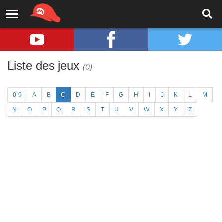
Liste des jeux
(0)
0-9
A
B
C
D
E
F
G
H
I
J
K
L
M
N
O
P
Q
R
S
T
U
V
W
X
Y
Z