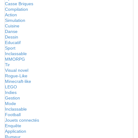
Casse Briques
Compilation
Action
Simulation
Cuisine
Danse
Dessin
Educatif
Sport
Inclassable
MMORPG
Tir
Visual novel
Rogue-Like
Minecraft-like
LEGO
Indies
Gestion
Mode
Inclassable
Football
Jouets connectés
Enquête
Application
Rumeur