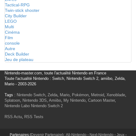
Tactical-RPG
Twin-stick shooter
City Builder
LEGO
Multi
Cinéma
Film
console
Autre
Deck Builder
Jeu de plateau
Nintendo-master.com, toute l'actualité Nintendo en France
Toute l'actualité Nintendo : Switch, Nintendo Switch 2, amiibo, Zelda,
Mario - 2003-2026
Tags :
Nintendo Switch
,
Zelda
,
Mario
,
Pokémon
,
Metroid
,
Xenoblade
,
Splatoon
,
Nintendo 3DS
,
Amiibo
,
My Nintendo
,
Cartoon Master
,
Nintendo Labo
Nintendo Switch 2
RSS Actu
,
RSS Tests
Partenaires (
Devenir Partenaire
) :
All-Nintendo
-
Next-Nintendo
-
Jeux
-