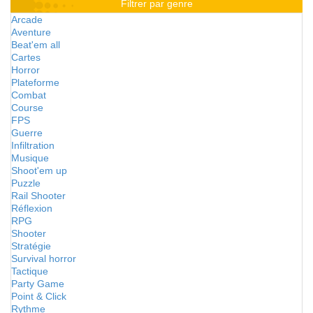
Filtrer par genre
Arcade
Aventure
Beat'em all
Cartes
Horror
Plateforme
Combat
Course
FPS
Guerre
Infiltration
Musique
Shoot'em up
Puzzle
Rail Shooter
Réflexion
RPG
Shooter
Stratégie
Survival horror
Tactique
Party Game
Point & Click
Rythme