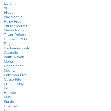
Livre
VR
Flipper
Bac à sable
Rainy Frog
Thriller narratif
Metroidvania
Tower Defense
Dungeon RPG
Rogue-Lite
Hack-and-Slash
Cascade
Battle Royale
Moba
Coopération
Mecha
Pokémon-Like
Casse-tête
Free-to-Play
Film
Horreur
FMV
Survie
Exploration
Livres