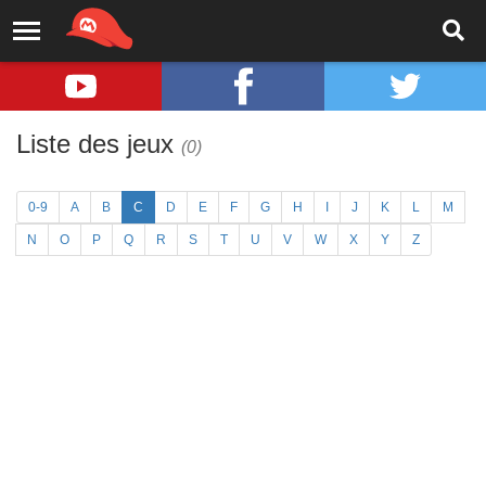
Liste des jeux
(0)
0-9
A
B
C
D
E
F
G
H
I
J
K
L
M
N
O
P
Q
R
S
T
U
V
W
X
Y
Z