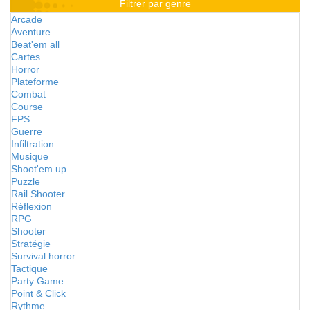
Filtrer par genre
Arcade
Aventure
Beat'em all
Cartes
Horror
Plateforme
Combat
Course
FPS
Guerre
Infiltration
Musique
Shoot'em up
Puzzle
Rail Shooter
Réflexion
RPG
Shooter
Stratégie
Survival horror
Tactique
Party Game
Point & Click
Rythme