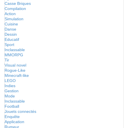
Casse Briques
Compilation
Action
Simulation
Cuisine
Danse
Dessin
Educatif
Sport
Inclassable
MMORPG
Tir
Visual novel
Rogue-Like
Minecraft-like
LEGO
Indies
Gestion
Mode
Inclassable
Football
Jouets connectés
Enquête
Application
Rumeur