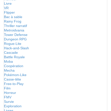
Livre
VR
Flipper
Bac à sable
Rainy Frog
Thriller narratif
Metroidvania
Tower Defense
Dungeon RPG
Rogue-Lite
Hack-and-Slash
Cascade
Battle Royale
Moba
Coopération
Mecha
Pokémon-Like
Casse-tête
Free-to-Play
Film
Horreur
FMV
Survie
Exploration
Livres