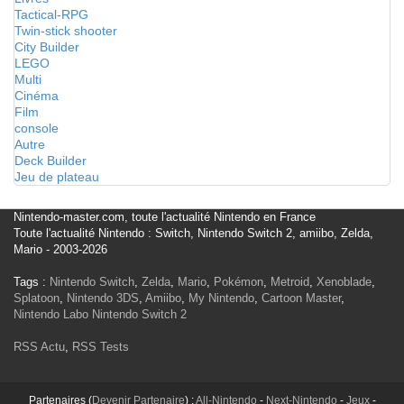
Tactical-RPG
Twin-stick shooter
City Builder
LEGO
Multi
Cinéma
Film
console
Autre
Deck Builder
Jeu de plateau
Nintendo-master.com, toute l'actualité Nintendo en France
Toute l'actualité Nintendo : Switch, Nintendo Switch 2, amiibo, Zelda,
Mario - 2003-2026
Tags :
Nintendo Switch
,
Zelda
,
Mario
,
Pokémon
,
Metroid
,
Xenoblade
,
Splatoon
,
Nintendo 3DS
,
Amiibo
,
My Nintendo
,
Cartoon Master
,
Nintendo Labo
Nintendo Switch 2
RSS Actu
,
RSS Tests
Partenaires (
Devenir Partenaire
) :
All-Nintendo
-
Next-Nintendo
-
Jeux
-