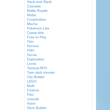
Hack-and-Slash
Cascade
Battle Royale
Moba
Coopération
Mecha
Pokémon-Like
Casse-tête
Free-to-Play
Film
Horreur
FMV
Survie
Exploration
Livres
Tactical-RPG
Twin-stick shooter
City Builder
LEGO
Multi
Cinéma
Film
console
Autre
Deck Builder