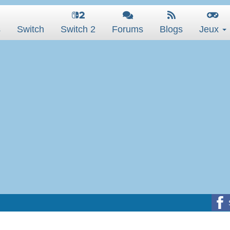
s
Switch
Switch 2
Forums
Blogs
Jeux