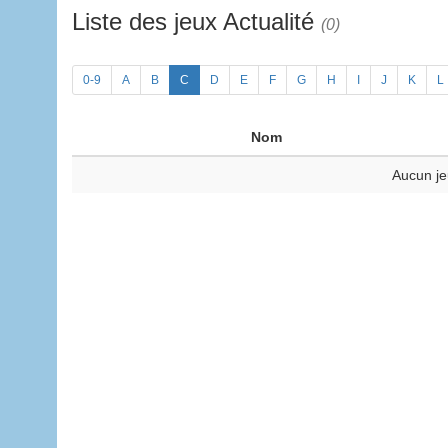
Liste des jeux Actualité
(0)
0-9
A
B
C
D
E
F
G
H
I
J
K
L
Nom
Aucun je