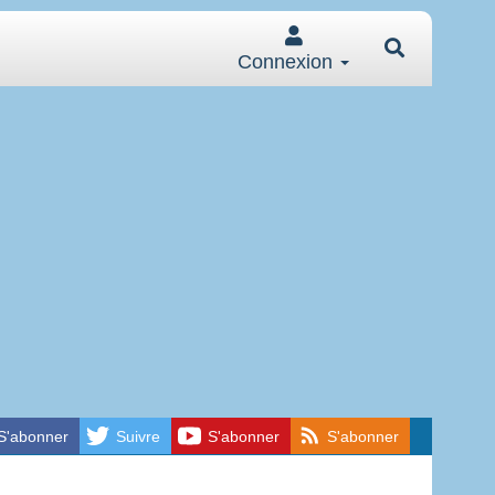
Connexion
S'abonner
Suivre
S'abonner
S'abonner