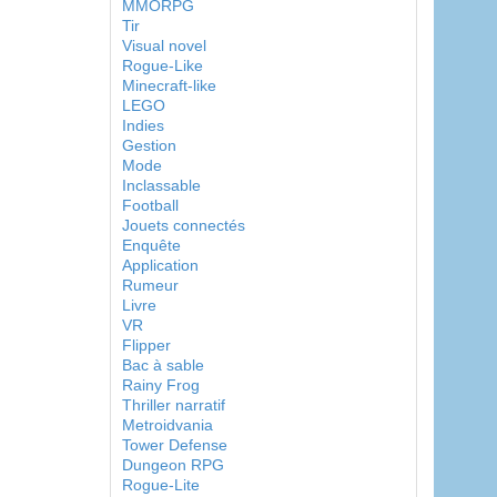
MMORPG
Tir
Visual novel
Rogue-Like
Minecraft-like
LEGO
Indies
Gestion
Mode
Inclassable
Football
Jouets connectés
Enquête
Application
Rumeur
Livre
VR
Flipper
Bac à sable
Rainy Frog
Thriller narratif
Metroidvania
Tower Defense
Dungeon RPG
Rogue-Lite