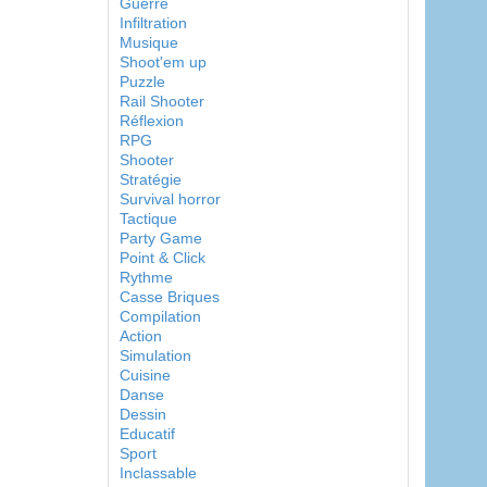
Guerre
Infiltration
Musique
Shoot'em up
Puzzle
Rail Shooter
Réflexion
RPG
Shooter
Stratégie
Survival horror
Tactique
Party Game
Point & Click
Rythme
Casse Briques
Compilation
Action
Simulation
Cuisine
Danse
Dessin
Educatif
Sport
Inclassable