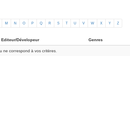
M
N
O
P
Q
R
S
T
U
V
W
X
Y
Z
Editeur/Dévelopeur
Genres
u ne correspond à vos critères.