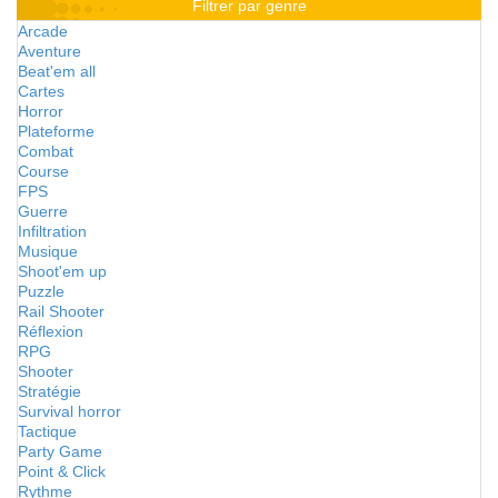
Filtrer par genre
Arcade
Aventure
Beat'em all
Cartes
Horror
Plateforme
Combat
Course
FPS
Guerre
Infiltration
Musique
Shoot'em up
Puzzle
Rail Shooter
Réflexion
RPG
Shooter
Stratégie
Survival horror
Tactique
Party Game
Point & Click
Rythme