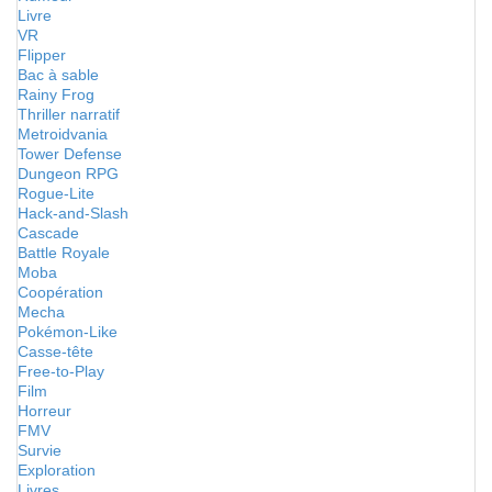
Livre
VR
Flipper
Bac à sable
Rainy Frog
Thriller narratif
Metroidvania
Tower Defense
Dungeon RPG
Rogue-Lite
Hack-and-Slash
Cascade
Battle Royale
Moba
Coopération
Mecha
Pokémon-Like
Casse-tête
Free-to-Play
Film
Horreur
FMV
Survie
Exploration
Livres