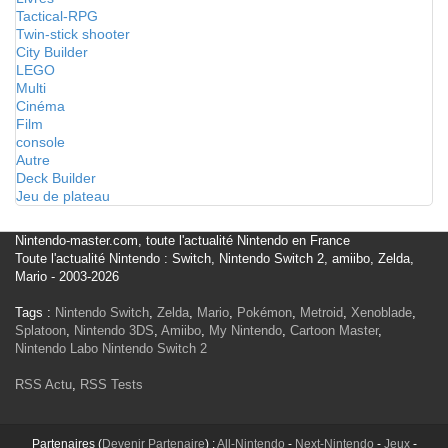
Tactical-RPG
Twin-stick shooter
City Builder
LEGO
Multi
Cinéma
Film
console
Autre
Deck Builder
Jeu de plateau
Nintendo-master.com, toute l'actualité Nintendo en France
Toute l'actualité Nintendo : Switch, Nintendo Switch 2, amiibo, Zelda,
Mario - 2003-2026
Tags :
Nintendo Switch
,
Zelda
,
Mario
,
Pokémon
,
Metroid
,
Xenoblade
,
Splatoon
,
Nintendo 3DS
,
Amiibo
,
My Nintendo
,
Cartoon Master
,
Nintendo Labo
Nintendo Switch 2
RSS Actu
,
RSS Tests
Partenaires (
Devenir Partenaire
) :
All-Nintendo
-
Next-Nintendo
-
Jeux
-