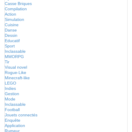
Casse Briques
Compilation
Action
Simulation
Cuisine
Danse
Dessin
Educatif
Sport
Inclassable
MMORPG
Tir
Visual novel
Rogue-Like
Minecraft-like
LEGO
Indies
Gestion
Mode
Inclassable
Football
Jouets connectés
Enquête
Application
Rumeur