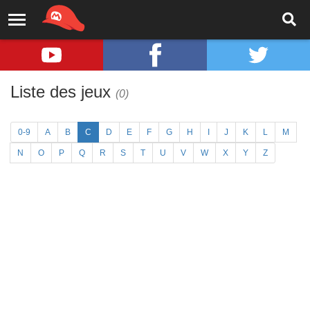
Liste des jeux
(0)
0-9
A
B
C
D
E
F
G
H
I
J
K
L
M
N
O
P
Q
R
S
T
U
V
W
X
Y
Z