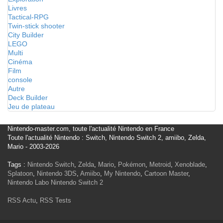
Livres
Tactical-RPG
Twin-stick shooter
City Builder
LEGO
Multi
Cinéma
Film
console
Autre
Deck Builder
Jeu de plateau
Nintendo-master.com, toute l'actualité Nintendo en France
Toute l'actualité Nintendo : Switch, Nintendo Switch 2, amiibo, Zelda,
Mario - 2003-2026
Tags :
Nintendo Switch
,
Zelda
,
Mario
,
Pokémon
,
Metroid
,
Xenoblade
,
Splatoon
,
Nintendo 3DS
,
Amiibo
,
My Nintendo
,
Cartoon Master
,
Nintendo Labo
Nintendo Switch 2
RSS Actu
,
RSS Tests