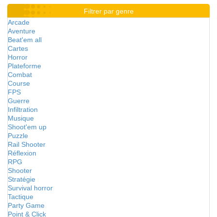
Filtrer par genre
Arcade
Aventure
Beat'em all
Cartes
Horror
Plateforme
Combat
Course
FPS
Guerre
Infiltration
Musique
Shoot'em up
Puzzle
Rail Shooter
Réflexion
RPG
Shooter
Stratégie
Survival horror
Tactique
Party Game
Point & Click