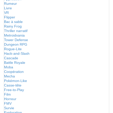
Rumeur
Livre
VR
Flipper
Bac à sable
Rainy Frog
Thriller narratif
Metroidvania
Tower Defense
Dungeon RPG
Rogue-Lite
Hack-and-Slash
Cascade
Battle Royale
Moba
Coopération
Mecha
Pokémon-Like
Casse-tête
Free-to-Play
Film
Horreur
FMV
Survie
Exploration