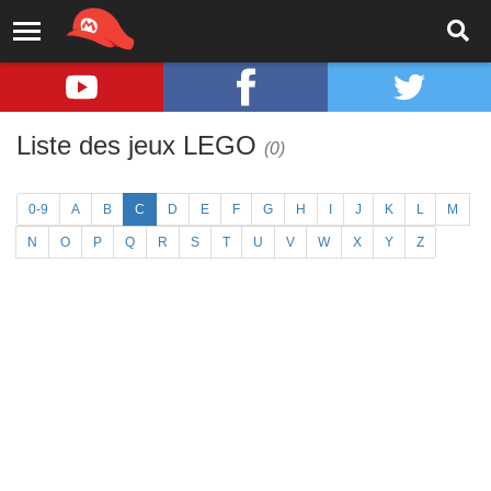
Liste des jeux LEGO
(0)
0-9
A
B
C
D
E
F
G
H
I
J
K
L
M
N
O
P
Q
R
S
T
U
V
W
X
Y
Z