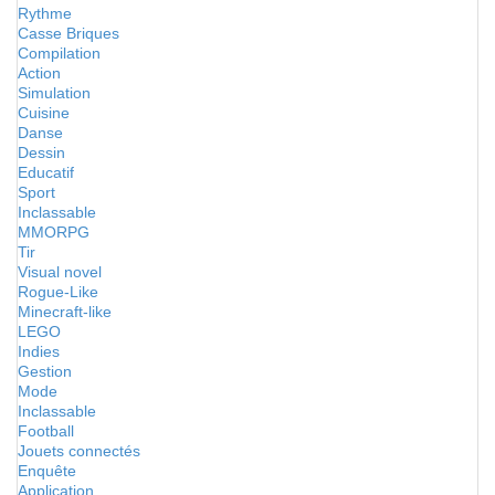
Rythme
Casse Briques
Compilation
Action
Simulation
Cuisine
Danse
Dessin
Educatif
Sport
Inclassable
MMORPG
Tir
Visual novel
Rogue-Like
Minecraft-like
LEGO
Indies
Gestion
Mode
Inclassable
Football
Jouets connectés
Enquête
Application