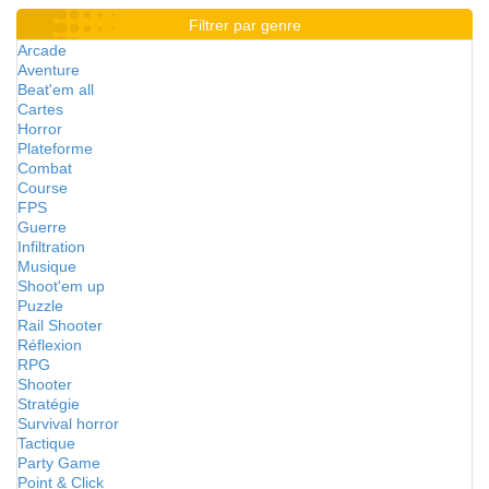
Filtrer par genre
Arcade
Aventure
Beat'em all
Cartes
Horror
Plateforme
Combat
Course
FPS
Guerre
Infiltration
Musique
Shoot'em up
Puzzle
Rail Shooter
Réflexion
RPG
Shooter
Stratégie
Survival horror
Tactique
Party Game
Point & Click