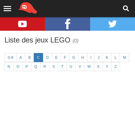
Liste des jeux LEGO
(0)
0-9
A
B
C
D
E
F
G
H
I
J
K
L
M
N
O
P
Q
R
S
T
U
V
W
X
Y
Z