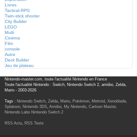
Livres
Tactical-RPG
Twin-stick shooter
City Builder
LEGO
Multi
Cinéma
Film
console
Autre
Deck Builder
Jeu de plateau
Nintendo-master.com, toute l'actualité Nintendo en France
Toute l'actualité Nintendo : Switch, Nintendo Switch 2, amiibo, Zelda,
Mario - 2003-2026
Tags :
Nintendo Switch
,
Zelda
,
Mario
,
Pokémon
,
Metroid
,
Xenoblade
,
Splatoon
,
Nintendo 3DS
,
Amiibo
,
My Nintendo
,
Cartoon Master
,
Nintendo Labo
Nintendo Switch 2
RSS Actu
,
RSS Tests