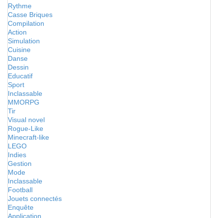
Rythme
Casse Briques
Compilation
Action
Simulation
Cuisine
Danse
Dessin
Educatif
Sport
Inclassable
MMORPG
Tir
Visual novel
Rogue-Like
Minecraft-like
LEGO
Indies
Gestion
Mode
Inclassable
Football
Jouets connectés
Enquête
Application