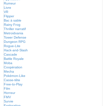
Rumeur
Livre
VR
Flipper
Bac à sable
Rainy Frog
Thriller narratif
Metroidvania
Tower Defense
Dungeon RPG
Rogue-Lite
Hack-and-Slash
Cascade
Battle Royale
Moba
Coopération
Mecha
Pokémon-Like
Casse-tête
Free-to-Play
Film
Horreur
FMV
Survie
Exploration