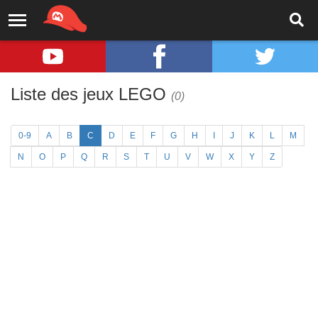
Liste des jeux LEGO
(0)
0-9
A
B
C
D
E
F
G
H
I
J
K
L
M
N
O
P
Q
R
S
T
U
V
W
X
Y
Z