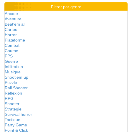
Filtrer par genre
Arcade
Aventure
Beat'em all
Cartes
Horror
Plateforme
Combat
Course
FPS
Guerre
Infiltration
Musique
Shoot'em up
Puzzle
Rail Shooter
Réflexion
RPG
Shooter
Stratégie
Survival horror
Tactique
Party Game
Point & Click