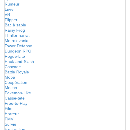
Rumeur
Livre
VR
Flipper
Bac à sable
Rainy Frog
Thriller narratif
Metroidvania
Tower Defense
Dungeon RPG
Rogue-Lite
Hack-and-Slash
Cascade
Battle Royale
Moba
Coopération
Mecha
Pokémon-Like
Casse-tête
Free-to-Play
Film
Horreur
FMV
Survie
Exploration