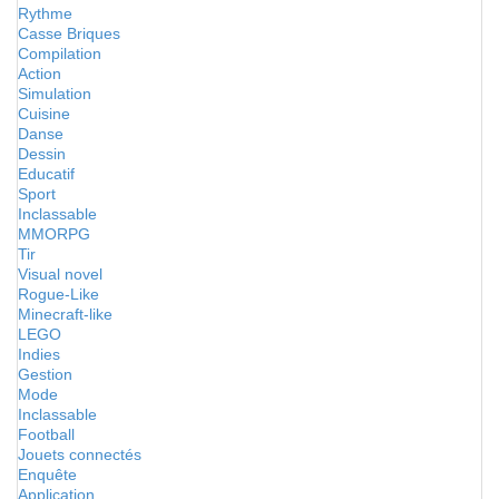
Rythme
Casse Briques
Compilation
Action
Simulation
Cuisine
Danse
Dessin
Educatif
Sport
Inclassable
MMORPG
Tir
Visual novel
Rogue-Like
Minecraft-like
LEGO
Indies
Gestion
Mode
Inclassable
Football
Jouets connectés
Enquête
Application