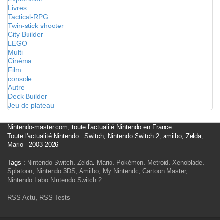
Livres
Tactical-RPG
Twin-stick shooter
City Builder
LEGO
Multi
Cinéma
Film
console
Autre
Deck Builder
Jeu de plateau
Nintendo-master.com, toute l'actualité Nintendo en France
Toute l'actualité Nintendo : Switch, Nintendo Switch 2, amiibo, Zelda,
Mario - 2003-2026
Tags :
Nintendo Switch
,
Zelda
,
Mario
,
Pokémon
,
Metroid
,
Xenoblade
,
Splatoon
,
Nintendo 3DS
,
Amiibo
,
My Nintendo
,
Cartoon Master
,
Nintendo Labo
Nintendo Switch 2
RSS Actu
,
RSS Tests