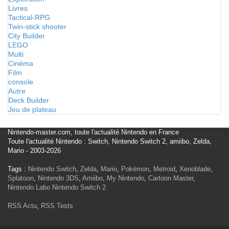
Livres
Tactical-RPG
Twin-stick shooter
City Builder
LEGO
Multi
Cinéma
Film
console
Autre
Deck Builder
Jeu de plateau
Nintendo-master.com, toute l'actualité Nintendo en France
Toute l'actualité Nintendo : Switch, Nintendo Switch 2, amiibo, Zelda,
Mario - 2003-2026
Tags :
Nintendo Switch
,
Zelda
,
Mario
,
Pokémon
,
Metroid
,
Xenoblade
,
Splatoon
,
Nintendo 3DS
,
Amiibo
,
My Nintendo
,
Cartoon Master
,
Nintendo Labo
Nintendo Switch 2
RSS Actu
,
RSS Tests