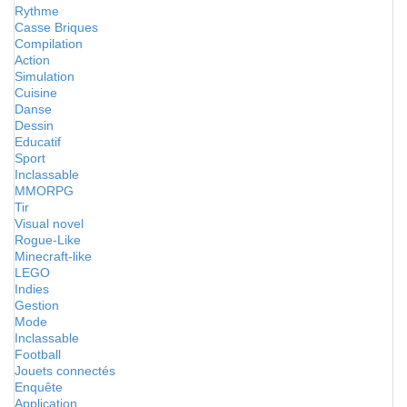
Rythme
Casse Briques
Compilation
Action
Simulation
Cuisine
Danse
Dessin
Educatif
Sport
Inclassable
MMORPG
Tir
Visual novel
Rogue-Like
Minecraft-like
LEGO
Indies
Gestion
Mode
Inclassable
Football
Jouets connectés
Enquête
Application