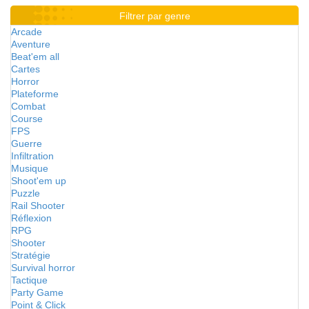
Filtrer par genre
Arcade
Aventure
Beat'em all
Cartes
Horror
Plateforme
Combat
Course
FPS
Guerre
Infiltration
Musique
Shoot'em up
Puzzle
Rail Shooter
Réflexion
RPG
Shooter
Stratégie
Survival horror
Tactique
Party Game
Point & Click