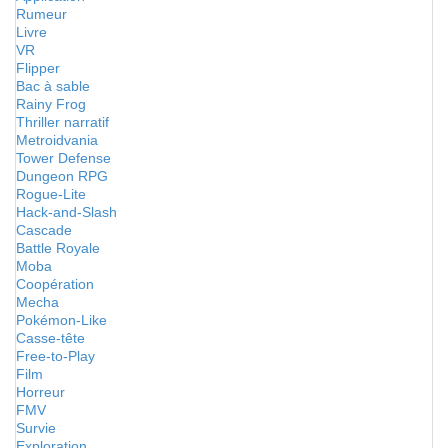
Rumeur
Livre
VR
Flipper
Bac à sable
Rainy Frog
Thriller narratif
Metroidvania
Tower Defense
Dungeon RPG
Rogue-Lite
Hack-and-Slash
Cascade
Battle Royale
Moba
Coopération
Mecha
Pokémon-Like
Casse-tête
Free-to-Play
Film
Horreur
FMV
Survie
Exploration