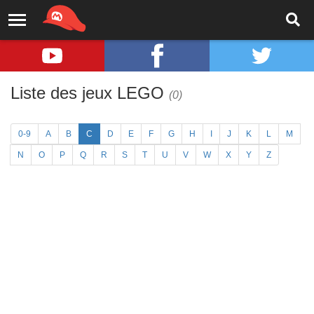
Liste des jeux LEGO
(0)
0-9
A
B
C
D
E
F
G
H
I
J
K
L
M
N
O
P
Q
R
S
T
U
V
W
X
Y
Z