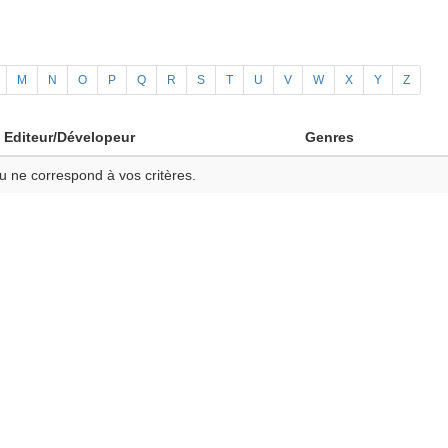
M
N
O
P
Q
R
S
T
U
V
W
X
Y
Z
Editeur/Dévelopeur
Genres
u ne correspond à vos critères.