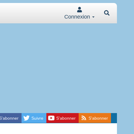
Connexion
S'abonner
Suivre
S'abonner
S'abonner