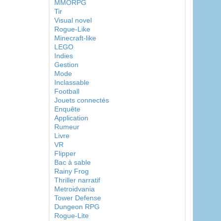
MMORPG
Tir
Visual novel
Rogue-Like
Minecraft-like
LEGO
Indies
Gestion
Mode
Inclassable
Football
Jouets connectés
Enquête
Application
Rumeur
Livre
VR
Flipper
Bac à sable
Rainy Frog
Thriller narratif
Metroidvania
Tower Defense
Dungeon RPG
Rogue-Lite