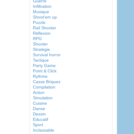
Guerre
Infiltration
Musique
Shoot'em up
Puzzle
Rail Shooter
Réflexion
RPG
Shooter
Stratégie
Survival horror
Tactique
Party Game
Point & Click
Rythme
Casse Briques
Compilation
Action
Simulation
Cuisine
Danse
Dessin
Educatif
Sport
Inclassable