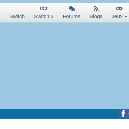
s
Switch
Switch 2
Forums
Blogs
Jeux