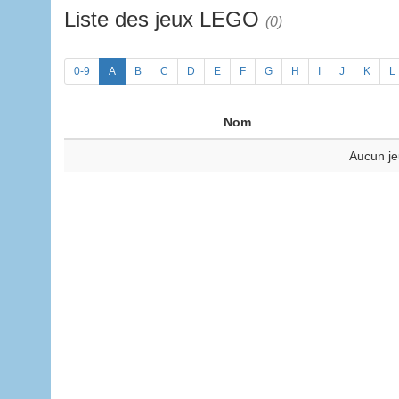
Liste des jeux LEGO
(0)
0-9
A
B
C
D
E
F
G
H
I
J
K
L
Nom
Aucun je