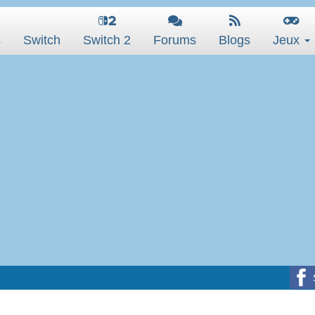
s
Switch
Switch 2
Forums
Blogs
Jeux