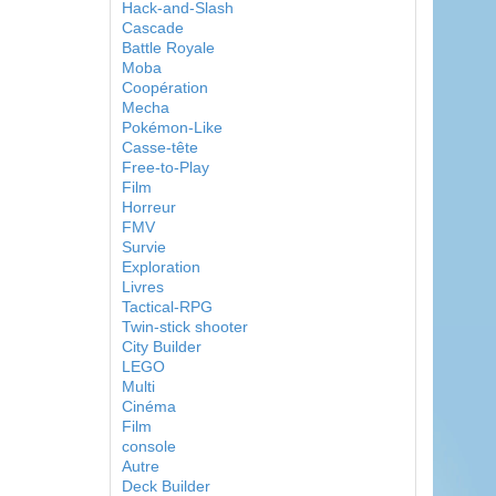
Hack-and-Slash
Cascade
Battle Royale
Moba
Coopération
Mecha
Pokémon-Like
Casse-tête
Free-to-Play
Film
Horreur
FMV
Survie
Exploration
Livres
Tactical-RPG
Twin-stick shooter
City Builder
LEGO
Multi
Cinéma
Film
console
Autre
Deck Builder