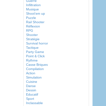
Guerre
Infiltration
Musique
Shoot'em up
Puzzle
Rail Shooter
Réflexion
RPG
Shooter
Stratégie
Survival horror
Tactique
Party Game
Point & Click
Rythme
Casse Briques
Compilation
Action
Simulation
Cuisine
Danse
Dessin
Educatif
Sport
Inclassable