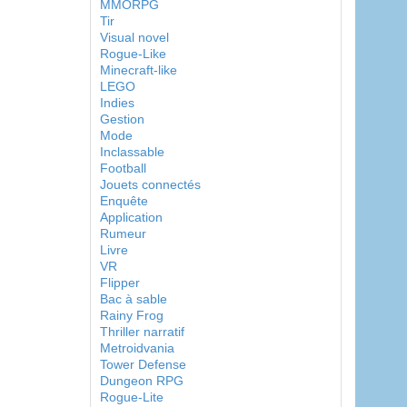
MMORPG
Tir
Visual novel
Rogue-Like
Minecraft-like
LEGO
Indies
Gestion
Mode
Inclassable
Football
Jouets connectés
Enquête
Application
Rumeur
Livre
VR
Flipper
Bac à sable
Rainy Frog
Thriller narratif
Metroidvania
Tower Defense
Dungeon RPG
Rogue-Lite