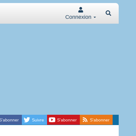
Connexion
S'abonner
Suivre
S'abonner
S'abonner