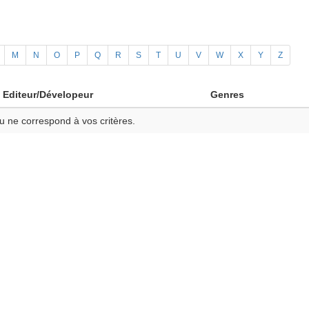
M
N
O
P
Q
R
S
T
U
V
W
X
Y
Z
Editeur/Dévelopeur
Genres
u ne correspond à vos critères.