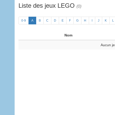
Liste des jeux LEGO
(0)
0-9
A
B
C
D
E
F
G
H
I
J
K
L
Nom
Aucun je