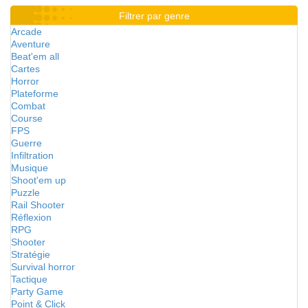
Filtrer par genre
Arcade
Aventure
Beat'em all
Cartes
Horror
Plateforme
Combat
Course
FPS
Guerre
Infiltration
Musique
Shoot'em up
Puzzle
Rail Shooter
Réflexion
RPG
Shooter
Stratégie
Survival horror
Tactique
Party Game
Point & Click