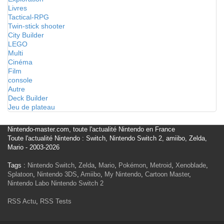
Livres
Tactical-RPG
Twin-stick shooter
City Builder
LEGO
Multi
Cinéma
Film
console
Autre
Deck Builder
Jeu de plateau
Nintendo-master.com, toute l'actualité Nintendo en France
Toute l'actualité Nintendo : Switch, Nintendo Switch 2, amiibo, Zelda,
Mario - 2003-2026
Tags :
Nintendo Switch
,
Zelda
,
Mario
,
Pokémon
,
Metroid
,
Xenoblade
,
Splatoon
,
Nintendo 3DS
,
Amiibo
,
My Nintendo
,
Cartoon Master
,
Nintendo Labo
Nintendo Switch 2
RSS Actu
,
RSS Tests