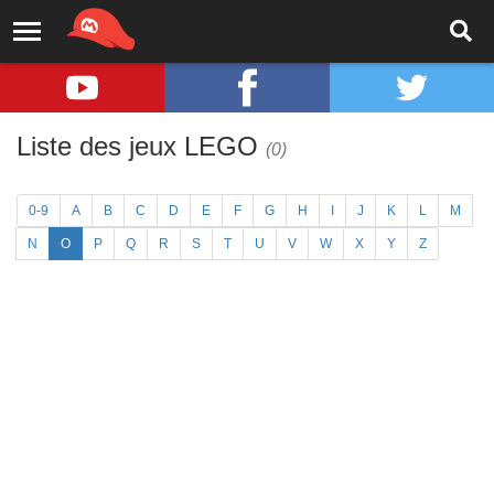
Liste des jeux LEGO
(0)
0-9
A
B
C
D
E
F
G
H
I
J
K
L
M
N
O
P
Q
R
S
T
U
V
W
X
Y
Z