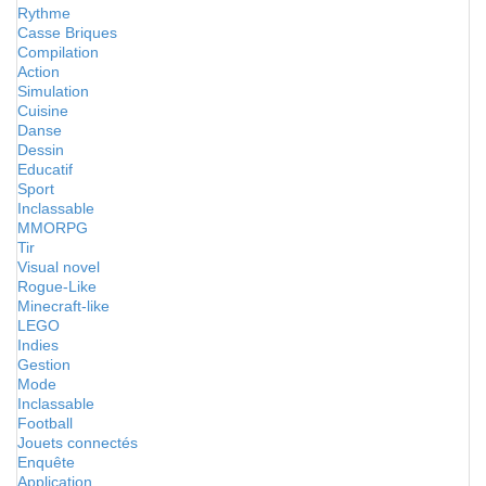
Rythme
Casse Briques
Compilation
Action
Simulation
Cuisine
Danse
Dessin
Educatif
Sport
Inclassable
MMORPG
Tir
Visual novel
Rogue-Like
Minecraft-like
LEGO
Indies
Gestion
Mode
Inclassable
Football
Jouets connectés
Enquête
Application