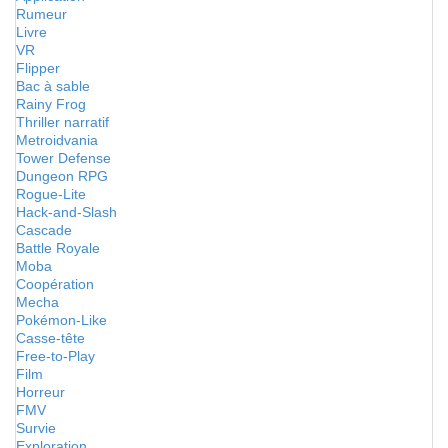
Rumeur
Livre
VR
Flipper
Bac à sable
Rainy Frog
Thriller narratif
Metroidvania
Tower Defense
Dungeon RPG
Rogue-Lite
Hack-and-Slash
Cascade
Battle Royale
Moba
Coopération
Mecha
Pokémon-Like
Casse-tête
Free-to-Play
Film
Horreur
FMV
Survie
Exploration