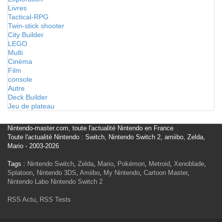
Livres
Tactical-RPG
Twin-stick shooter
City Builder
LEGO
Multi
Cinéma
Film
console
Autre
Deck Builder
Jeu de plateau
Nintendo-master.com, toute l'actualité Nintendo en France
Toute l'actualité Nintendo : Switch, Nintendo Switch 2, amiibo, Zelda,
Mario - 2003-2026
Tags :
Nintendo Switch
,
Zelda
,
Mario
,
Pokémon
,
Metroid
,
Xenoblade
,
Splatoon
,
Nintendo 3DS
,
Amiibo
,
My Nintendo
,
Cartoon Master
,
Nintendo Labo
Nintendo Switch 2
RSS Actu
,
RSS Tests