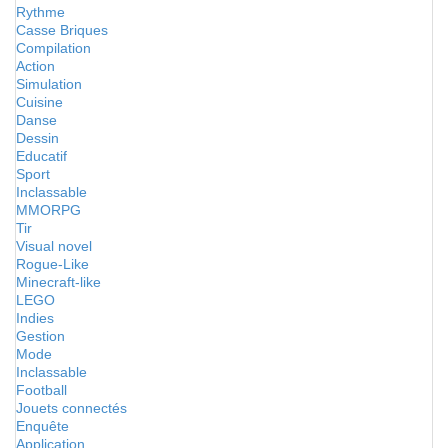
Rythme
Casse Briques
Compilation
Action
Simulation
Cuisine
Danse
Dessin
Educatif
Sport
Inclassable
MMORPG
Tir
Visual novel
Rogue-Like
Minecraft-like
LEGO
Indies
Gestion
Mode
Inclassable
Football
Jouets connectés
Enquête
Application