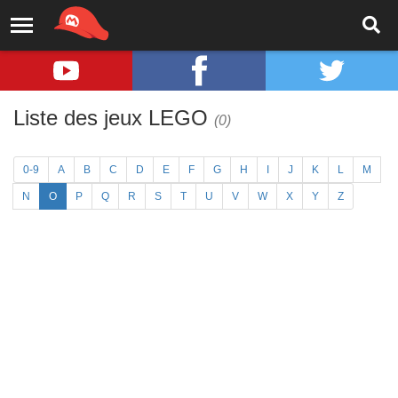
Liste des jeux LEGO
(0)
0-9
A
B
C
D
E
F
G
H
I
J
K
L
M
N
O
P
Q
R
S
T
U
V
W
X
Y
Z