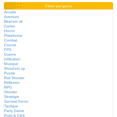
Filtrer par genre
Arcade
Aventure
Beat'em all
Cartes
Horror
Plateforme
Combat
Course
FPS
Guerre
Infiltration
Musique
Shoot'em up
Puzzle
Rail Shooter
Réflexion
RPG
Shooter
Stratégie
Survival horror
Tactique
Party Game
Point & Click