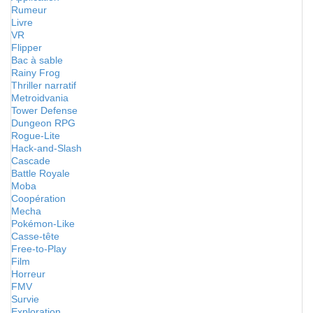
Rumeur
Livre
VR
Flipper
Bac à sable
Rainy Frog
Thriller narratif
Metroidvania
Tower Defense
Dungeon RPG
Rogue-Lite
Hack-and-Slash
Cascade
Battle Royale
Moba
Coopération
Mecha
Pokémon-Like
Casse-tête
Free-to-Play
Film
Horreur
FMV
Survie
Exploration