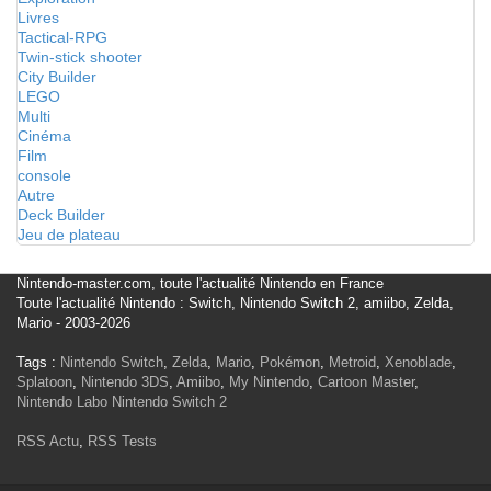
Livres
Tactical-RPG
Twin-stick shooter
City Builder
LEGO
Multi
Cinéma
Film
console
Autre
Deck Builder
Jeu de plateau
Nintendo-master.com, toute l'actualité Nintendo en France
Toute l'actualité Nintendo : Switch, Nintendo Switch 2, amiibo, Zelda,
Mario - 2003-2026
Tags :
Nintendo Switch
,
Zelda
,
Mario
,
Pokémon
,
Metroid
,
Xenoblade
,
Splatoon
,
Nintendo 3DS
,
Amiibo
,
My Nintendo
,
Cartoon Master
,
Nintendo Labo
Nintendo Switch 2
RSS Actu
,
RSS Tests