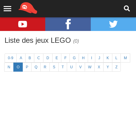
Liste des jeux LEGO
(0)
0-9
A
B
C
D
E
F
G
H
I
J
K
L
M
N
O
P
Q
R
S
T
U
V
W
X
Y
Z