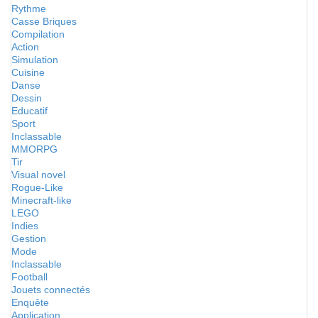
Rythme
Casse Briques
Compilation
Action
Simulation
Cuisine
Danse
Dessin
Educatif
Sport
Inclassable
MMORPG
Tir
Visual novel
Rogue-Like
Minecraft-like
LEGO
Indies
Gestion
Mode
Inclassable
Football
Jouets connectés
Enquête
Application