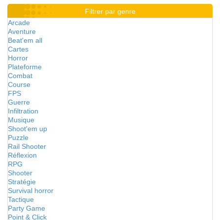
Filtrer par genre
Arcade
Aventure
Beat'em all
Cartes
Horror
Plateforme
Combat
Course
FPS
Guerre
Infiltration
Musique
Shoot'em up
Puzzle
Rail Shooter
Réflexion
RPG
Shooter
Stratégie
Survival horror
Tactique
Party Game
Point & Click