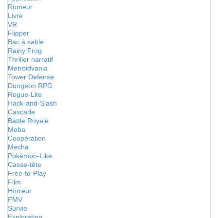
Rumeur
Livre
VR
Flipper
Bac à sable
Rainy Frog
Thriller narratif
Metroidvania
Tower Defense
Dungeon RPG
Rogue-Lite
Hack-and-Slash
Cascade
Battle Royale
Moba
Coopération
Mecha
Pokémon-Like
Casse-tête
Free-to-Play
Film
Horreur
FMV
Survie
Exploration