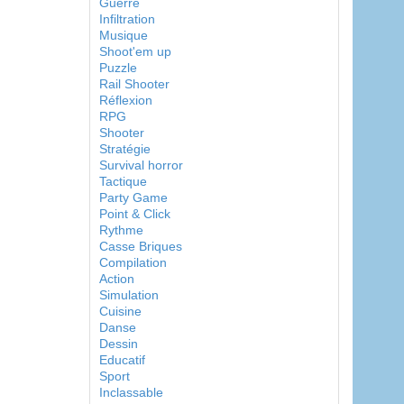
Guerre
Infiltration
Musique
Shoot'em up
Puzzle
Rail Shooter
Réflexion
RPG
Shooter
Stratégie
Survival horror
Tactique
Party Game
Point & Click
Rythme
Casse Briques
Compilation
Action
Simulation
Cuisine
Danse
Dessin
Educatif
Sport
Inclassable