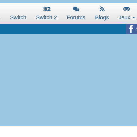
s
Switch
Switch 2
Forums
Blogs
Jeux