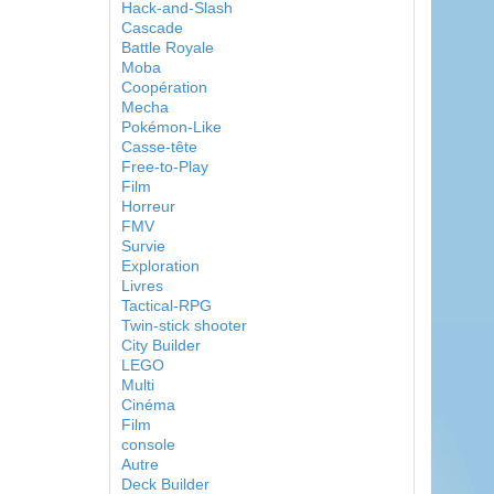
Hack-and-Slash
Cascade
Battle Royale
Moba
Coopération
Mecha
Pokémon-Like
Casse-tête
Free-to-Play
Film
Horreur
FMV
Survie
Exploration
Livres
Tactical-RPG
Twin-stick shooter
City Builder
LEGO
Multi
Cinéma
Film
console
Autre
Deck Builder