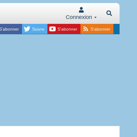
Connexion
S'abonner
Suivre
S'abonner
S'abonner