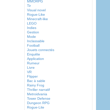
MMORPG
Tir
Visual novel
Rogue-Like
Minecraft-like
LEGO
Indies
Gestion
Mode
Inclassable
Football
Jouets connectés
Enquête
Application
Rumeur
Livre
VR
Flipper
Bac à sable
Rainy Frog
Thriller narratif
Metroidvania
Tower Defense
Dungeon RPG
Rogue-Lite