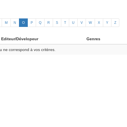
M
N
O
P
Q
R
S
T
U
V
W
X
Y
Z
Editeur/Dévelopeur
Genres
u ne correspond à vos critères.