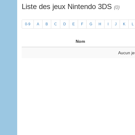
Liste des jeux Nintendo 3DS
(0)
0-9
A
B
C
D
E
F
G
H
I
J
K
L
Nom
Aucun je