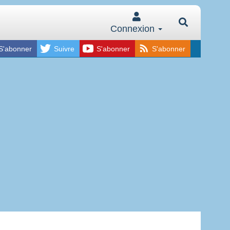
Connexion
S'abonner
Suivre
S'abonner
S'abonner