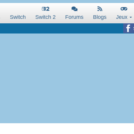
s
Switch
Switch 2
Forums
Blogs
Jeux