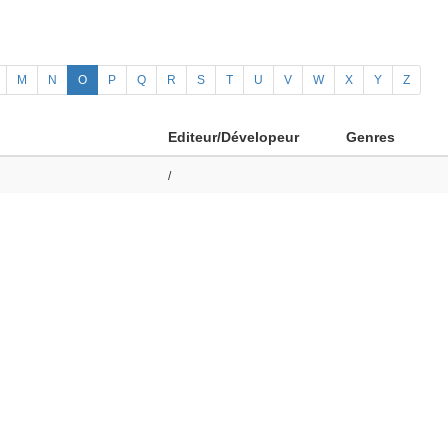
M
N
O
P
Q
R
S
T
U
V
W
X
Y
Z
Editeur/Dévelopeur
Genres
/