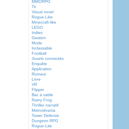
MMORPG
Tir
Visual novel
Rogue-Like
Minecraft-like
LEGO
Indies
Gestion
Mode
Inclassable
Football
Jouets connectés
Enquête
Application
Rumeur
Livre
VR
Flipper
Bac à sable
Rainy Frog
Thriller narratif
Metroidvania
Tower Defense
Dungeon RPG
Rogue-Lite