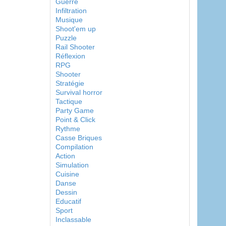
Guerre
Infiltration
Musique
Shoot'em up
Puzzle
Rail Shooter
Réflexion
RPG
Shooter
Stratégie
Survival horror
Tactique
Party Game
Point & Click
Rythme
Casse Briques
Compilation
Action
Simulation
Cuisine
Danse
Dessin
Educatif
Sport
Inclassable