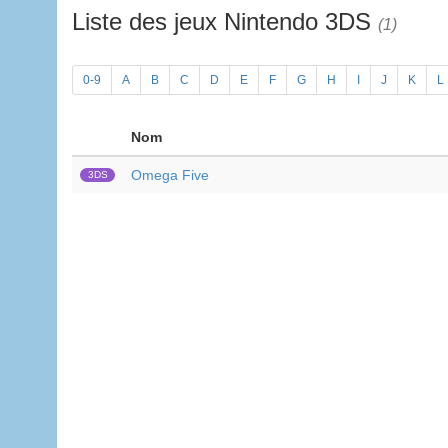
Liste des jeux Nintendo 3DS
(1)
0-9
A
B
C
D
E
F
G
H
I
J
K
L
Nom
Omega Five
3DS