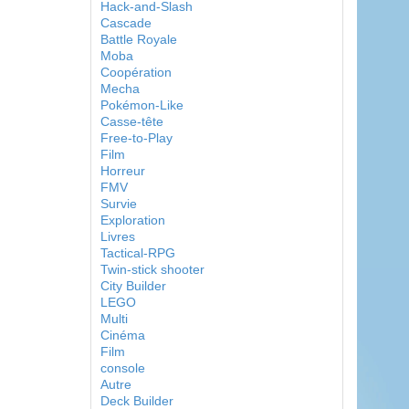
Hack-and-Slash
Cascade
Battle Royale
Moba
Coopération
Mecha
Pokémon-Like
Casse-tête
Free-to-Play
Film
Horreur
FMV
Survie
Exploration
Livres
Tactical-RPG
Twin-stick shooter
City Builder
LEGO
Multi
Cinéma
Film
console
Autre
Deck Builder