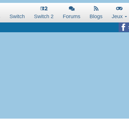
s
Switch
Switch 2
Forums
Blogs
Jeux