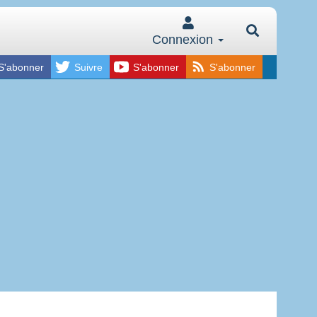
Connexion
S'abonner
Suivre
S'abonner
S'abonner