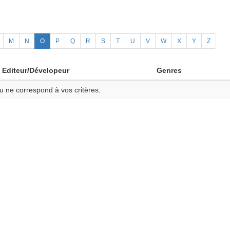
M
N
O
P
Q
R
S
T
U
V
W
X
Y
Z
Editeur/Dévelopeur
Genres
u ne correspond à vos critères.