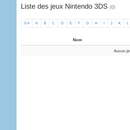
Liste des jeux Nintendo 3DS
(0)
0-9
A
B
C
D
E
F
G
H
I
J
K
L
Nom
Aucun je