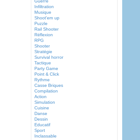
Guerre
Infiltration
Musique
Shoot'em up
Puzzle
Rail Shooter
Réflexion
RPG
Shooter
Stratégie
Survival horror
Tactique
Party Game
Point & Click
Rythme
Casse Briques
Compilation
Action
Simulation
Cuisine
Danse
Dessin
Educatif
Sport
Inclassable