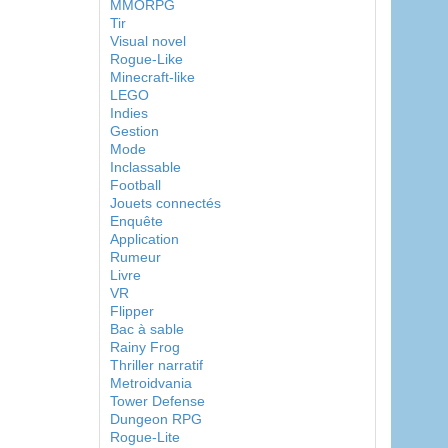
MMORPG
Tir
Visual novel
Rogue-Like
Minecraft-like
LEGO
Indies
Gestion
Mode
Inclassable
Football
Jouets connectés
Enquête
Application
Rumeur
Livre
VR
Flipper
Bac à sable
Rainy Frog
Thriller narratif
Metroidvania
Tower Defense
Dungeon RPG
Rogue-Lite