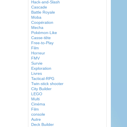
Hack-and-Slash
Cascade
Battle Royale
Moba
Coopération
Mecha
Pokémon-Like
Casse-tête
Free-to-Play
Film
Horreur
FMV
Survie
Exploration
Livres
Tactical-RPG
Twin-stick shooter
City Builder
LEGO
Multi
Cinéma
Film
console
Autre
Deck Builder