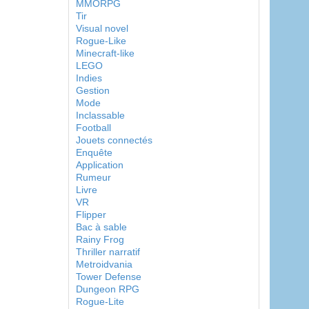
MMORPG
Tir
Visual novel
Rogue-Like
Minecraft-like
LEGO
Indies
Gestion
Mode
Inclassable
Football
Jouets connectés
Enquête
Application
Rumeur
Livre
VR
Flipper
Bac à sable
Rainy Frog
Thriller narratif
Metroidvania
Tower Defense
Dungeon RPG
Rogue-Lite