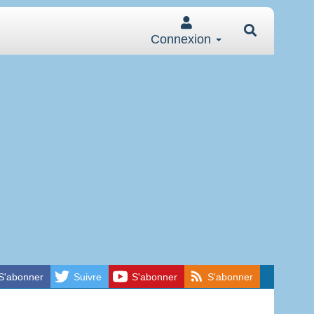
Connexion
S'abonner
Suivre
S'abonner
S'abonner