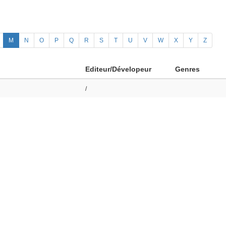
M
N
O
P
Q
R
S
T
U
V
W
X
Y
Z
Editeur/Dévelopeur
Genres
/