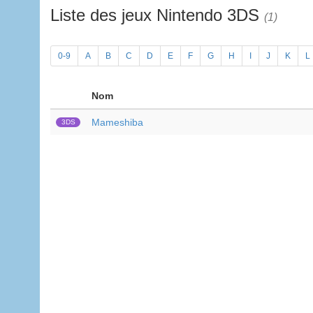
Liste des jeux Nintendo 3DS
(1)
0-9
A
B
C
D
E
F
G
H
I
J
K
L
Nom
Mameshiba
3DS