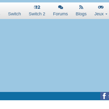
s
Switch
Switch 2
Forums
Blogs
Jeux