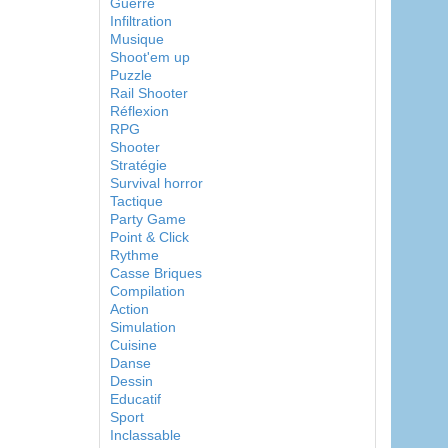
Guerre
Infiltration
Musique
Shoot'em up
Puzzle
Rail Shooter
Réflexion
RPG
Shooter
Stratégie
Survival horror
Tactique
Party Game
Point & Click
Rythme
Casse Briques
Compilation
Action
Simulation
Cuisine
Danse
Dessin
Educatif
Sport
Inclassable