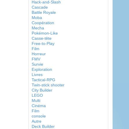
Hack-and-Slash
Cascade
Battle Royale
Moba
Coopération
Mecha
Pokémon-Like
Casse-tête
Free-to-Play
Film
Horreur
FMV
Survie
Exploration
Livres
Tactical-RPG
Twin-stick shooter
City Builder
LEGO
Multi
Cinéma
Film
console
Autre
Deck Builder